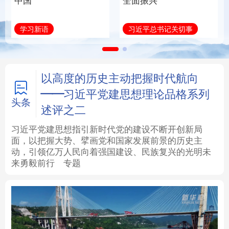
统和现代有机融合在一
起”
法律
中央文件
金融
汽车
微视频
近镜头
食品
人居
信息化
数字经济
学术中国
乡村振兴
银龄
溯源中国
以高度的历史主动把握时代航向
——习近平党建思想理论品格系列
城市
旅游
能源
会展
头条
述评之二
彩票
娱乐
时尚
悦读
习近平党建思想指引新时代党的建设不断开创新局
面，以把握大势、擘画党和国家发展前景的历史主
动，引领亿万人民向着强国建设、民族复兴的光明未
公益
一带一路
亚太网
上市公司
来勇毅前行
专题
文化产业
地方频道