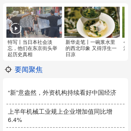
特写丨当日本社会淡
新华走笔丨
一碗浆水里
今
忘，他们在东京街头举
的西北印象
又得浮生一
清
起历史真相
日凉
要闻聚焦
“新”意盎然，外资机构持续看好中国经济
上半年机械工业规上企业增加值同比增
6.4%