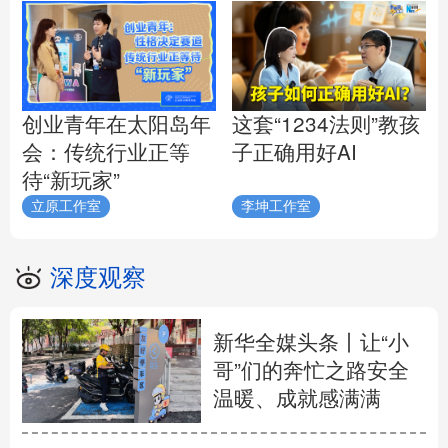
创业青年在太阳岛年
这套“1234法则”教孩
会：传统行业正等
子正确用好AI
待“新玩家”
立原工作室
李坤工作室
深度观察
新华全媒头条丨
让“小
哥”们的奔忙之路安全
温暖、成就感满满