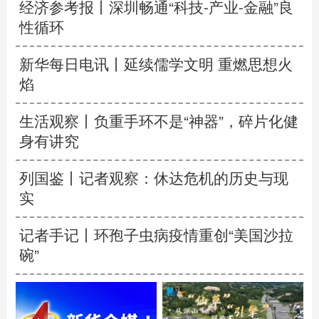
经济参考报丨
深圳畅通“科技-产业-金融”良
性循环
新华每日电讯丨
延续儒学文明 重燃思想火
焰
生活观察丨负重手环不是“神器”，碎片化健
身有讲究
列国鉴丨记者观察：休达危机的历史与现
实
记者手记丨环孢子虫病疫情重创“美国沙拉
碗”