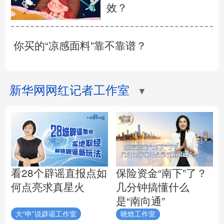
效？
你买的“凉感面料”靠不靠谱？
新华网网红记者工作室
▼
看28个辟谣直报点如
保险资金“南下”了？
何点亮求真星火
几分钟搞懂什么
是“南向通”
大“申”说辟谣工作室
晓焓工作室