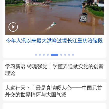
北京
天津
河北
山西
辽宁
吉林
上海
江苏
浙江
安徽
福建
江西
段
聚焦高质量发展丨福建加速推进氢能从实验
室走向市场
山东
河南
湖北
湖南
广东
广西
海南
重庆
学习新语·铸魂强党丨学懂弄通做实党的创新
四川
贵州
云南
西藏
理论
陕西
甘肃
青海
宁夏
大道行天下丨最是真情暖人心——中国元首
外交的
世界
情怀与大国气派
新疆
内蒙古
黑龙江