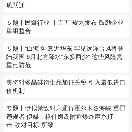
质跃迁
专题丨
民爆行业“十五五”规划发布 鼓励企业
重组整合
专题丨
“白海豚”靠近华东
罕见远洋台风将登
陆我国
8月北方降水“东多西少” 这些风险需
重点防范
美将对多晶硅衍生品加征关税 引入最低进口
价机制
专题丨
伊拟禁敌对方通行霍尔木兹海峡 重罚
违规者
伊媒：格什姆岛附近爆炸声系打
击“敌对目标”所致