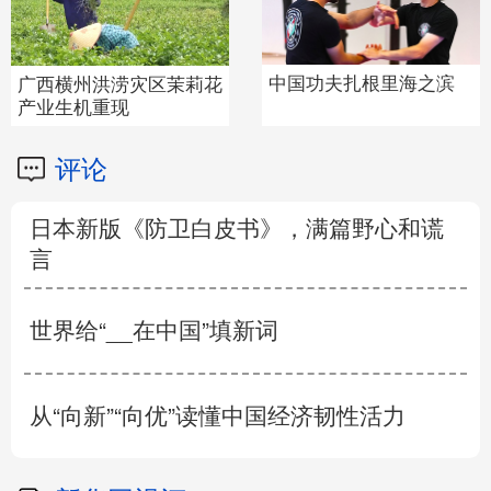
广西三江：民族风情引游
热游“汪曾祺” 冷品“秦少
人
游”
评论
日本新版《防卫白皮书》，满篇野心和谎
言
世界给“__在中国”填新词
从“向新”“向优”读懂中国经济韧性活力