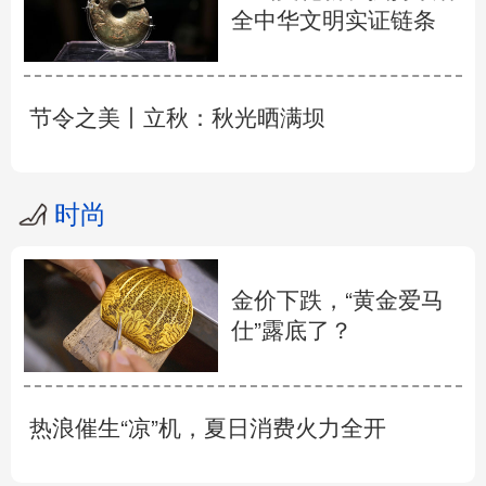
全中华文明实证链条
节令之美丨立秋：秋光晒满坝
时尚
金价下跌，“黄金爱马
仕”露底了？
热浪催生“凉”机，夏日消费火力全开