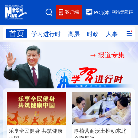
客户端
网站无障碍
PC版本
首页
网站地图
学习进行时
高层
时政
人事
国际
报道专集
学习进行时
高层
时政
人事
国际
财经
网评
港澳
台湾
思客智库
全球连线
教育
科技
科创
量子
体育
文化
书画
健康
军事
奋进开新局 实干挑大梁
“作为千年古都，要把传
访谈
视频
图片
政务