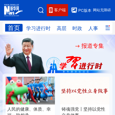
客户端
网站无障碍
PC版本
首页
网站地图
学习进行时
高层
时政
人事
国际
报道专集
学习进行时
高层
时政
人事
国际
财经
网评
港澳
台湾
思客智库
全球连线
教育
科技
科创
量子
体育
文化
书画
健康
军事
人民的健康、体质、幸
铸魂强党丨坚持以党性
访谈
视频
图片
政务