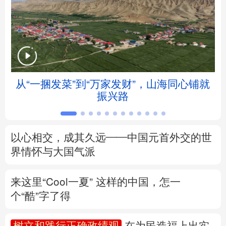
北京
天津
河北
山西
辽宁
吉林
上海
江苏
浙江
安徽
福建
江西
从“一捆发菜”到“万家发财”，山海同心铺就
振兴路
山东
河南
湖北
湖南
广东
广西
海南
重庆
以心相交，成其久远——中国元首外交的世
四川
贵州
云南
西藏
界情怀与大国气派
陕西
甘肃
青海
宁夏
来这里“Cool一夏”
这样的中国，怎一
个“酷”字了得
新疆
内蒙古
黑龙江
树立和践行正确政绩观
在为民造福上出实