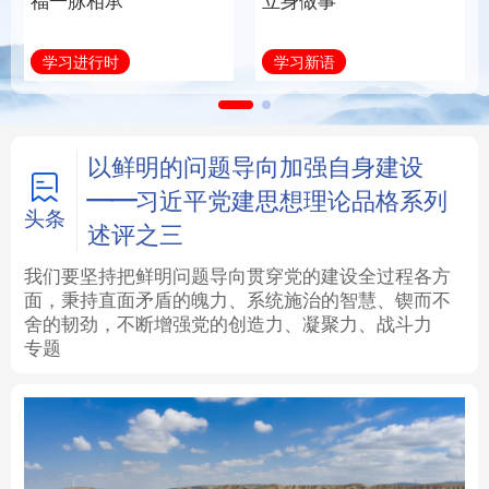
福一脉相承
立身做事
法律
中央文件
金融
汽车
学习进行时
学习新语
食品
人居
信息化
数字经济
学术中国
乡村振兴
银龄
溯源中国
以鲜明的问题导向加强自身建设
——习近平党建思想理论品格系列
城市
旅游
能源
会展
头条
述评之三
彩票
娱乐
时尚
悦读
我们要坚持把鲜明问题导向贯穿党的建设全过程各方
面，秉持直面矛盾的魄力、系统施治的智慧、锲而不
舍的韧劲，不断增强党的创造力、凝聚力、战斗力
公益
一带一路
亚太网
上市公司
专题
文化产业
地方频道