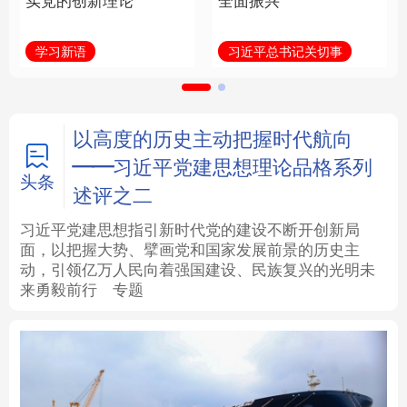
实党的创新理论
全面振兴
法律
中央文件
金融
汽车
学习新语
习近平总书记关切事
食品
人居
信息化
数字经济
学术中国
乡村振兴
银龄
溯源中国
以高度的历史主动把握时代航向
——习近平党建思想理论品格系列
城市
旅游
能源
会展
头条
述评之二
彩票
娱乐
时尚
悦读
习近平党建思想指引新时代党的建设不断开创新局
面，以把握大势、擘画党和国家发展前景的历史主
动，引领亿万人民向着强国建设、民族复兴的光明未
公益
一带一路
亚太网
上市公司
来勇毅前行
专题
文化产业
地方频道