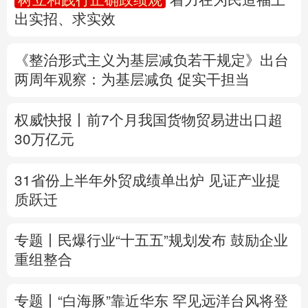
出实招、求实效
多语种频道
《整治形式主义为基层减负若干规定》出台
English
Español
Français
عربى
两周年
观察
：为基层减负 促实干担当
Русский язык
日本語
한국어
权威快报丨前7个月我国货物贸易进出口超
Deutsch
Português
30万亿元
31省份上半年外贸成绩单出炉 见证产业提
质跃迁
专题丨
民爆行业“十五五”规划发布 鼓励企业
重组整合
专题丨
“白海豚”靠近华东
罕见远洋台风将登