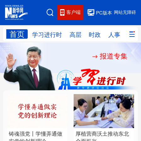
客户端
网站无障碍
PC版本
首页
网站地图
学习进行时
高层
时政
人事
国际
报道专集
学习进行时
高层
时政
人事
国际
财经
网评
港澳
台湾
思客智库
全球连线
教育
科技
科创
量子
体育
文化
书画
健康
军事
铸魂强党丨学懂弄通做
厚植营商沃土推动东北
访谈
视频
图片
政务