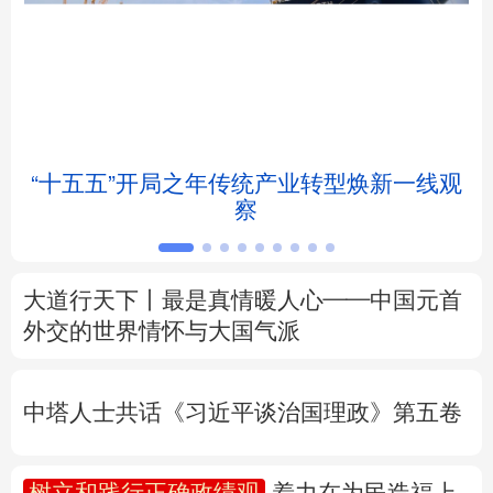
北京
天津
河北
山西
辽宁
吉林
上海
江苏
浙江
安徽
福建
江西
景
“十五五”开局之年传统产业转型焕新一线观
察
山东
河南
湖北
湖南
广东
广西
海南
重庆
大道行天下丨最是真情暖人心——中国元首
四川
贵州
云南
西藏
外交的
世界
情怀与大国气派
陕西
甘肃
青海
宁夏
中塔人士共话《习近平谈治国理政》第五卷
新疆
内蒙古
黑龙江
树立和践行正确政绩观
着力在为民造福上