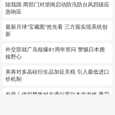
陆我国
两部门对浙闽启动防汛防台风四级应
急响应
最新月球“宝藏图”抢先看
三方面实现系统创
新
外交部就广岛核爆81周年答问
警惕日本拥
核野心
美将对多晶硅衍生品加征关税 引入最低进口
价机制
专题丨
伊拟禁敌对方通行霍尔木兹海峡 重罚
违规者
伊媒：格什姆岛附近爆炸声系打
击“敌对目标”所致