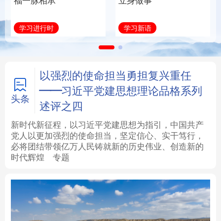
福一脉相承
立身做事
法律
中央文件
金融
汽车
学习进行时
学习新语
食品
人居
信息化
数字经济
学术中国
乡村振兴
银龄
溯源中国
以强烈的使命担当勇担复兴重任
——习近平党建思想理论品格系列
城市
旅游
能源
会展
头条
述评之四
彩票
娱乐
时尚
悦读
新时代新征程，以习近平党建思想为指引，中国共产
党人以更加强烈的使命担当，坚定信心、实干笃行，
必将团结带领亿万人民铸就新的历史伟业、创造新的
公益
一带一路
亚太网
上市公司
时代辉煌
专题
文化产业
地方频道