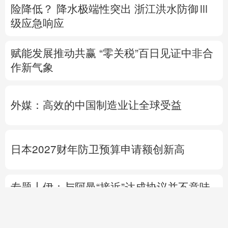
险降低？
降水极端性突出
浙江洪水防御Ⅲ
级应急响应
赋能发展推动共赢 “零关税”百日见证中非合
作新气象
外媒：高效的中国制造业让全球受益
日本2027财年防卫预算申请额创新高
专题丨
伊：与阿曼“接近”达成协议并不意味
重开海峡
美媒：美“爱国者”导弹库存不足
1700枚