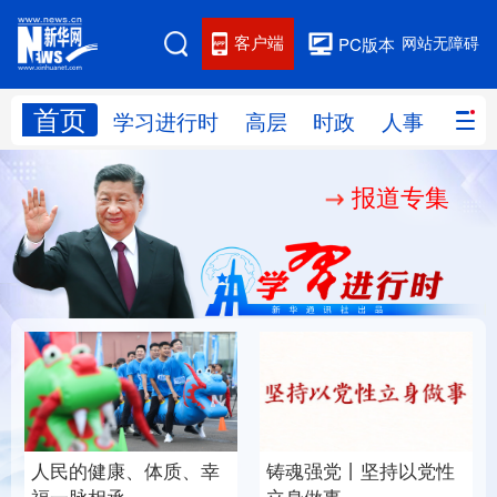
客户端
网站无障碍
PC版本
首页
网站地图
学习进行时
高层
时政
人事
国际
报道专集
学习进行时
高层
时政
人事
国际
财经
网评
港澳
台湾
思客智库
全球连线
教育
科技
科创
量子
体育
文化
书画
健康
军事
人民的健康、体质、幸
铸魂强党丨坚持以党性
访谈
视频
图片
政务