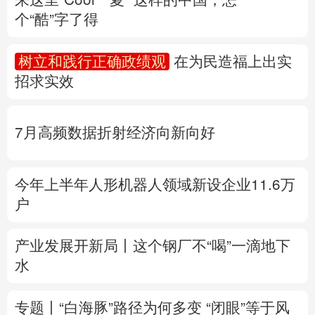
个“酷”字了得
多语种频道
树立和践行正确政绩观
在为民造福上出实
English
Español
Français
عربى
招求实效
Русский язык
日本語
한국어
7月高频数据折射经济向新向好
Deutsch
Português
今年上半年人形机器人领域新设企业11.6万
户
产业发展开新局丨
这个钢厂不“喝”一滴地下
水
专题丨
“白海豚”路径为何多变
“闭眼”等于风