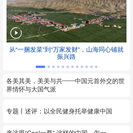
北京
天津
河北
山西
辽宁
吉林
上海
江苏
浙江
安徽
福建
江西
从“一捆发菜”到“万家发财”，山海同心铺就
会
振兴路
山东
河南
湖北
湖南
广东
广西
海南
重庆
各美其美，美美与共——中国元首外交的世
四川
贵州
云南
西藏
界情怀与大国气派
陕西
甘肃
青海
宁夏
专题丨
述评：以全民健身托举健康中国
新疆
内蒙古
黑龙江
来这里“Cool一夏”
这样的中国，怎一