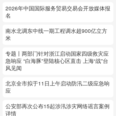
多语种频道
2026年中国国际服务贸易交易会开放媒体报
名
English
Español
Français
عربى
Русский язык
日本語
한국어
南水北调东中线一期工程调水超900亿立方
米
Deutsch
Português
专题丨
两部门针对浙江启动国家四级救灾应
急响应
“白海豚”登陆核心区直击
上海“战”台
风见闻
北京全市拟于11日上午启动防汛二级应急响
应
公安部再次公布15起涉汛涉灾网络谣言案例