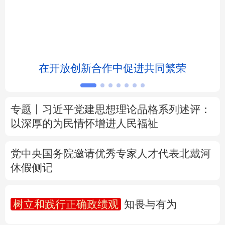
北京
天津
河北
山西
辽宁
吉林
上海
江苏
浸
在开放创新合作中促进共同繁荣
浙江
安徽
福建
江西
山东
河南
湖北
湖南
专题丨
习近平党建思想理论品格系列述评：
广东
广西
海南
重庆
以深厚的为民情怀增进人民福祉
四川
贵州
云南
西藏
党中央国务院邀请优秀专家人才代表北戴河
陕西
甘肃
青海
宁夏
休假侧记
新疆
内蒙古
黑龙江
树立和践行正确政绩观
知畏与有为