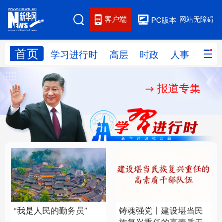
客户端
网站无障碍
PC版本
首页
网站地图
学习进行时
高层
时政
人事
国际
报道专集
学习进行时
高层
时政
人事
国际
财经
网评
港澳
台湾
思客智库
全球连线
教育
科技
科创
量子
体育
文化
书画
健康
军事
“我是人民的勤务员”
铸魂强党丨建设堪当民
访谈
视频
图片
政务