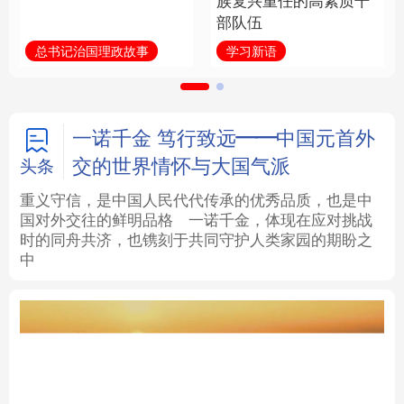
族复兴重任的高素质干
部队伍
法律
中央文件
金融
汽车
总书记治国理政故事
学习新语
食品
人居
信息化
数字经济
学术中国
乡村振兴
银龄
溯源中国
一诺千金 笃行致远——中国元首外
交的世界情怀与大国气派
头条
城市
旅游
能源
会展
重义守信，是中国人民代代传承的优秀品质，也是中
国对外交往的鲜明品格
一诺千金，体现在应对挑战
彩票
娱乐
时尚
悦读
时的同舟共济，也镌刻于共同守护人类家园的期盼之
中
公益
一带一路
亚太网
上市公司
文化产业
地方频道