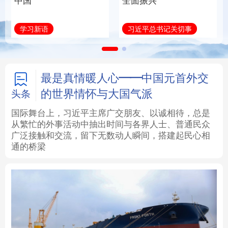
中国
全面振兴
法律
中央文件
金融
汽车
学习新语
习近平总书记关切事
食品
人居
信息化
数字经济
学术中国
乡村振兴
银龄
溯源中国
最是真情暖人心——中国元首外交
的世界情怀与大国气派
头条
城市
旅游
能源
会展
国际舞台上，习近平主席广交朋友、以诚相待，总是
从繁忙的外事活动中抽出时间与各界人士、普通民众
彩票
娱乐
时尚
悦读
广泛接触和交流，留下无数动人瞬间，搭建起民心相
通的桥梁
公益
一带一路
亚太网
上市公司
文化产业
地方频道