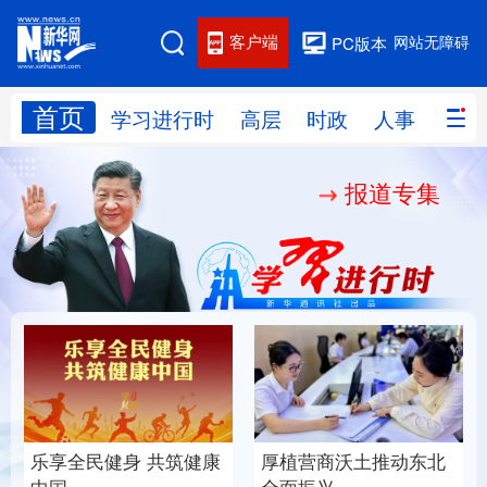
客户端
网站无障碍
PC版本
首页
网站地图
学习进行时
高层
时政
人事
国际
报道专集
学习进行时
高层
时政
人事
国际
财经
网评
港澳
台湾
思客智库
全球连线
教育
科技
科创
量子
体育
文化
书画
健康
军事
乐享全民健身 共筑健康
厚植营商沃土推动东北
访谈
视频
图片
政务