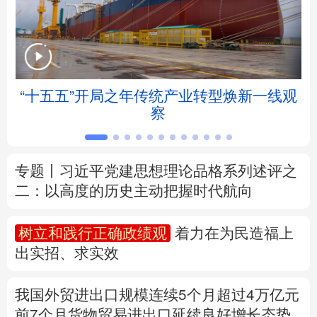
北京
天津
河北
山西
辽宁
吉林
上海
江苏
“十五五”开局之年传统产业转型焕新一线观
浙江
安徽
福建
江西
察
山东
河南
湖北
湖南
专题丨
习近平党建思想理论品格系列述评之
广东
广西
海南
重庆
二：以高度的历史主动把握时代航向
四川
贵州
云南
西藏
树立和践行正确政绩观
着力在为民造福上
陕西
甘肃
青海
宁夏
出实招、求实效
新疆
内蒙古
黑龙江
我国外贸进出口规模连续5个月超过4万亿元
前7个月货物贸易进出口延续良好增长态势