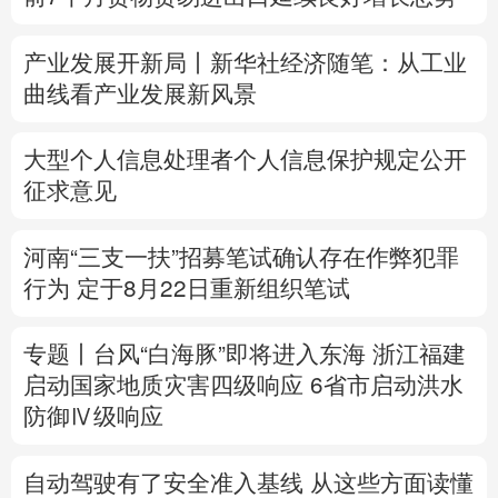
多语种频道
产业发展开新局丨
新华社经济随笔：从工业
曲线看产业发展新风景
English
Español
Français
عربى
Русский язык
日本語
한국어
大型个人信息处理者个人信息保护规定公开
征求意见
Deutsch
Português
河南“三支一扶”招募笔试确认存在作弊犯罪
行为
定于8月22日重新组织笔试
专题丨
台风“白海豚”即将进入东海
浙江福建
启动国家地质灾害四级响应
6省市启动洪水
防御Ⅳ级响应
自动驾驶有了安全准入基线 从这些方面读懂