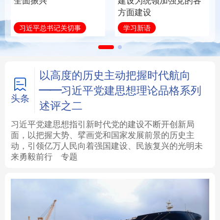
全面振兴
建设为统领加强党的各
方面建设
法律
中央文件
金融
汽车
习近平总书记关切事
学习新语
食品
人居
信息化
数字经济
学术中国
乡村振兴
银龄
溯源中国
以高度的历史主动把握时代航向
——习近平党建思想理论品格系列
城市
旅游
能源
会展
头条
述评之二
彩票
娱乐
时尚
悦读
习近平党建思想指引新时代党的建设不断开创新局
面，以把握大势、擘画党和国家发展前景的历史主
动，引领亿万人民向着强国建设、民族复兴的光明未
公益
一带一路
亚太网
上市公司
来勇毅前行
专题
文化产业
地方频道