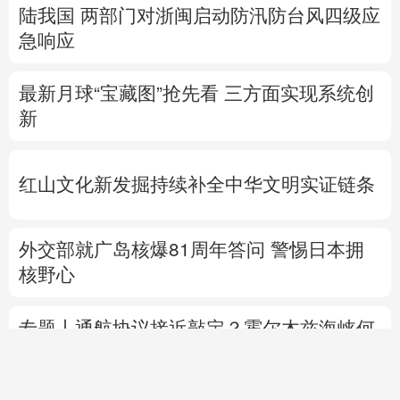
陆我国
两部门对浙闽启动防汛防台风四级应
急响应
最新月球“宝藏图”抢先看
三方面实现系统创
新
红山文化新发掘持续补全中华文明实证链条
外交部就广岛核爆81周年答问
警惕日本拥
核野心
专题丨
通航协议接近敲定？霍尔木兹海峡何
时重开？