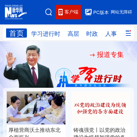
客户端
网站无障碍
PC版本
首页
网站地图
学习进行时
高层
时政
人事
国际
报道专集
学习进行时
高层
时政
人事
国际
财经
网评
港澳
台湾
思客智库
全球连线
教育
科技
科创
量子
体育
文化
书画
健康
军事
厚植营商沃土推动东北
铸魂强党丨以党的政治
访谈
视频
图片
政务