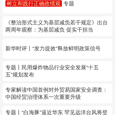
树立和践行正确政绩观
专题
多语种频道
《整治形式主义为基层减负若干规定》出台
English
Español
Français
عربى
两周年
观察
：为基层减负 促实干担当
Русский язык
日本語
한국어
新华时评丨“发力提效”释放鲜明政策信号
Deutsch
Português
专题丨
民用爆炸物品行业安全发展“十五
五”规划发布
专家解读中国首例对外贸易国家安全调查：
中国经贸治理体系一次重要升级
专题丨
“白海豚”逼近华东 罕见远洋台风将登