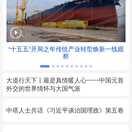
北京
天津
河北
山西
辽宁
吉林
上海
江苏
浙江
安徽
福建
江西
“十五五”开局之年传统产业转型焕新一线观
察
山东
河南
湖北
湖南
广东
广西
海南
重庆
大道行天下丨最是真情暖人心——中国元首
四川
贵州
云南
西藏
外交的
世界
情怀与大国气派
陕西
甘肃
青海
宁夏
中塔人士共话《习近平谈治国理政》第五卷
新疆
内蒙古
黑龙江