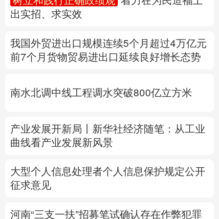
多语种频道
南水北调中线工程调水突破800亿立方米
English
Español
Français
عربى
Русский язык
日本語
한국어
产业发展开新局丨
新华社经济随笔：从工业
曲线看产业发展新风景
Deutsch
Português
大型个人信息处理者个人信息保护规定公开
征求意见
河南“三支一扶”招募笔试确认存在作弊犯罪
行为
定于8月22日重新组织笔试
专题丨
台湾发布“白海豚”海上警报
浙江防台
风Ⅲ级响应
北京将迎短时强降水
河北暴雨