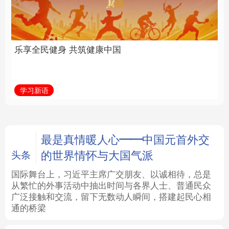
中国
全面振兴
法律
中央文件
金融
汽车
学习新语
习近平总书记关切事
食品
人居
信息化
数字经济
学术中国
乡村振兴
银龄
溯源中国
最是真情暖人心——中国元首外交
的世界情怀与大国气派
头条
城市
旅游
能源
会展
国际舞台上，习近平主席广交朋友、以诚相待，总是
从繁忙的外事活动中抽出时间与各界人士、普通民众
彩票
娱乐
时尚
悦读
广泛接触和交流，留下无数动人瞬间，搭建起民心相
通的桥梁
公益
一带一路
亚太网
上市公司
文化产业
地方频道