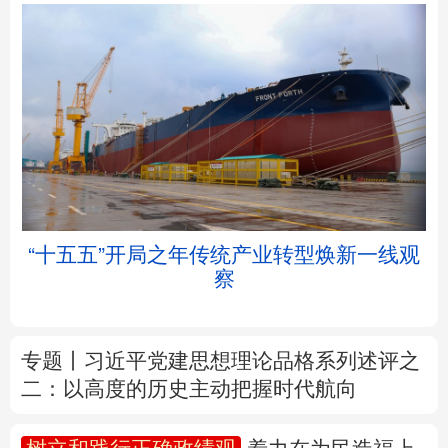
北京
天津
河北
山西
辽宁
吉林
上海
江苏
“十五五”开局之年传统产业转型焕新一线观
浙江
安徽
福建
江西
察
山东
河南
湖北
湖南
专题丨
习近平党建思想理论品格系列述评之
广东
广西
海南
重庆
二：以高度的历史主动把握时代航向
四川
贵州
云南
西藏
树立和践行正确政绩观
着力在为民造福上
陕西
甘肃
青海
宁夏
出实招、求实效
新疆
内蒙古
黑龙江
我国外贸进出口规模连续5个月超过4万亿元
前7个月货物贸易进出口延续良好增长态势