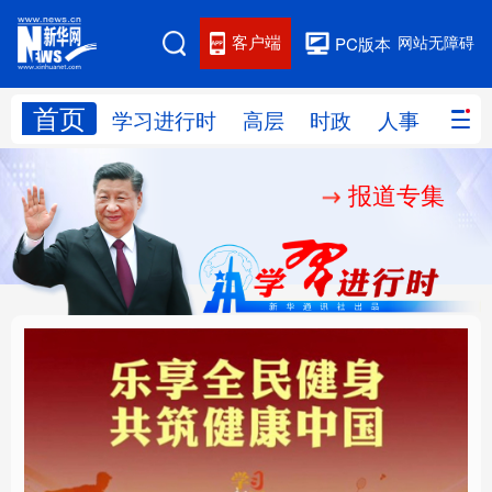
客户端
网站无障碍
PC版本
首页
网站地图
学习进行时
高层
时政
人事
国际
报道专集
学习进行时
高层
时政
人事
国际
财经
网评
港澳
台湾
思客智库
全球连线
教育
科技
科创
量子
体育
文化
书画
健康
军事
乐享全民健身 共筑健康
厚植营商沃土推动东北
访谈
视频
图片
政务