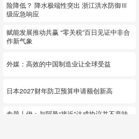
险降低？
降水极端性突出
浙江洪水防御Ⅲ
级应急响应
赋能发展推动共赢 “零关税”百日见证中非合
作新气象
外媒：高效的中国制造业让全球受益
日本2027财年防卫预算申请额创新高
专题丨
伊：与阿曼“接近”达成协议并不意味
重开海峡
美媒：美“爱国者”导弹库存不足
1700枚