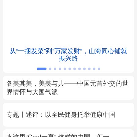
北京
天津
河北
山西
辽宁
吉林
上海
江苏
浙江
安徽
福建
江西
从“一捆发菜”到“万家发财”，山海同心铺就
会
振兴路
山东
河南
湖北
湖南
广东
广西
海南
重庆
各美其美，美美与共——中国元首外交的世
四川
贵州
云南
西藏
界情怀与大国气派
陕西
甘肃
青海
宁夏
专题丨
述评：以全民健身托举健康中国
新疆
内蒙古
黑龙江
来这里“Cool一夏”
这样的中国，怎一