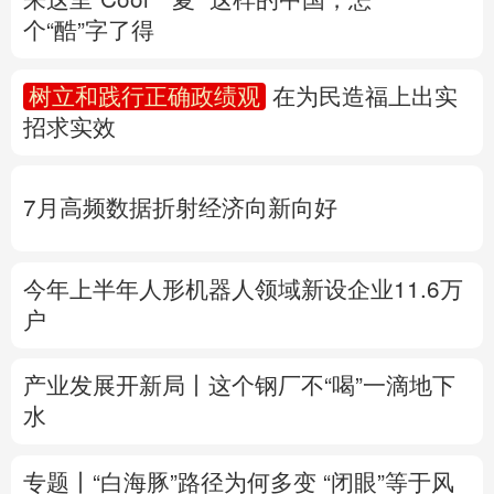
个“酷”字了得
多语种频道
树立和践行正确政绩观
在为民造福上出实
English
Español
Français
عربى
招求实效
Русский язык
日本語
한국어
7月高频数据折射经济向新向好
Deutsch
Português
今年上半年人形机器人领域新设企业11.6万
户
产业发展开新局丨
这个钢厂不“喝”一滴地下
水
专题丨
“白海豚”路径为何多变
“闭眼”等于风