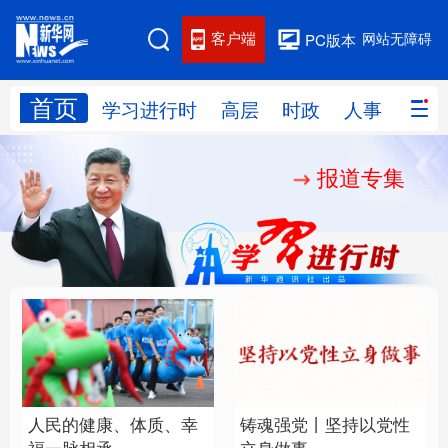
客户端
网站无障碍
PC版本
首页
网站地图
学习进行时
高层
时政
人事
国际
报道专集
学习进行时
高层
时政
人事
国际
财经
网评
港澳
台湾
思客智库
全球连线
教育
科技
科创
量子
体育
文化
书画
健康
军事
人民的健康、体质、幸
铸魂强党丨坚持以党性
访谈
视频
图片
政务