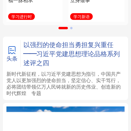
福一脉相承
立身做事
法律
中央文件
金融
汽车
学习进行时
学习新语
食品
人居
信息化
数字经济
学术中国
乡村振兴
银龄
溯源中国
以强烈的使命担当勇担复兴重任
——习近平党建思想理论品格系列
城市
旅游
能源
会展
头条
述评之四
彩票
娱乐
时尚
悦读
新时代新征程，以习近平党建思想为指引，中国共产
党人以更加强烈的使命担当，坚定信心、实干笃行，
必将团结带领亿万人民铸就新的历史伟业、创造新的
公益
一带一路
亚太网
上市公司
时代辉煌
专题
文化产业
地方频道