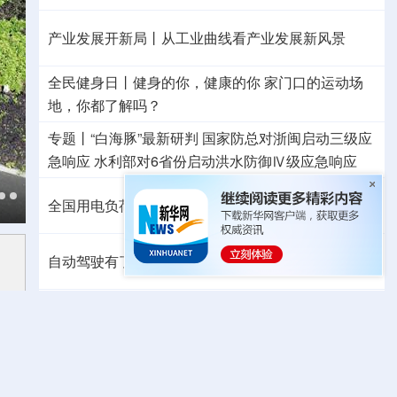
产业发展开新局丨
从工业曲线看产业发展新风景
全民健身日丨
健身的你，健康的你
家门口的运动场
地，你都了解吗？
专题丨
“白海豚”最新研判
国家防总对浙闽启动三级应
急响应
水利部对6省份启动洪水防御Ⅳ级应急响应
全国用电负荷入夏以来第四次创历史新高
自动驾驶有了安全准入基线 从这些方面读懂新国标
专题丨
北京进一步优化调整房地产政策
专题丨
霍尔木兹海峡附近船只遇袭起火