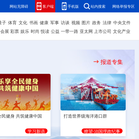
网站无障碍
客户端
手机版
站内搜索
网络举报专区
量子
体育
文化
书画
健康
军事
访谈
视频
图片
政务
法律
中央文件
会展
彩票
娱乐
时尚
悦读
公益
一带一路
亚太网
上市公司
文化产业
报道专集
全民健身 共筑健康中国
打造世界级海洋港口群
学习新语
瞭望·治国理政纪事