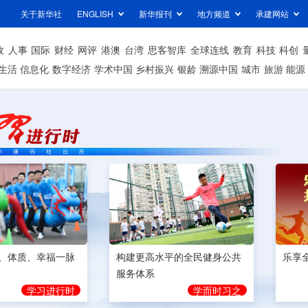
关于新华社
ENGLISH
新华报刊
地方频道
承建网站
政
人事
国际
财经
网评
港澳
台湾
思客智库
全球连线
教育
科技
科创
生活
信息化
数字经济
学术中国
乡村振兴
银龄
溯源中国
城市
旅游
能源
构建更高水平的全民健身公共
、体质、幸福一脉
乐享
服务体系
学而时习之
学习进行时