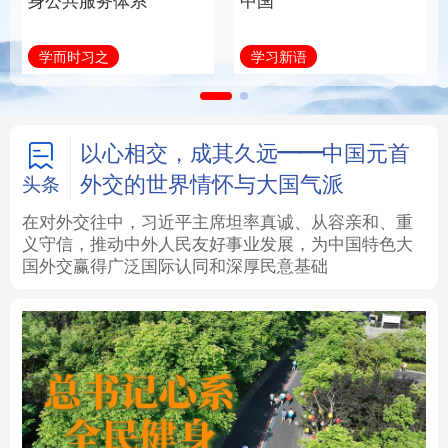
身公共服务体系
中国
法律
中央文件
金融
汽车
学而时习之
学习新语
食品
人居
信息化
数字经济
学术中国
乡村振兴
银龄
溯源中国
以心相交，成其久远——中国元首
外交的世界情怀与大国气派
头条
城市
旅游
能源
会展
在对外交往中，习近平主席坦率真诚、从容亲和、重
义守信，推动中外人民友好事业发展，为中国特色大
彩票
娱乐
时尚
悦读
国外交赢得广泛国际认同和深厚民意基础
公益
一带一路
亚太网
上市公司
文化产业
地方频道