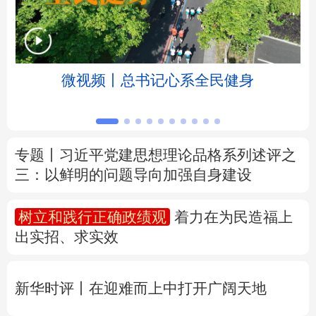
北京
天津
河北
山西
辽宁
吉林
上海
江苏
微视频丨总书记心系全民健身
浙江
安徽
福建
江西
山东
河南
湖北
湖南
专题丨
习近平党建思想理论品格系列述评之
三：以鲜明的问题导向加强自身建设
广东
广西
海南
重庆
四川
贵州
云南
西藏
树立和践行正确政绩观
着力在为民造福上
出实招、求实效
陕西
甘肃
青海
宁夏
新疆
内蒙古
黑龙江
新华时评丨在迎难而上中打开广阔天地