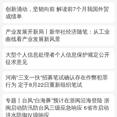
创新涌动，坚韧向前 解读前7个月我国外贸
多语种频道
成绩单
English
Español
Français
عربى
产业发展开新局丨
新华社经济随笔：从工业
Русский язык
日本語
한국어
曲线看产业发展新风景
Deutsch
Português
大型个人信息处理者个人信息保护规定公开
征求意见
河南“三支一扶”招募笔试确认存在作弊犯罪
行为
定于8月22日重新组织笔试
专题丨
台风“白海豚”预计在浙闽沿海登陆
浙
闽启动防汛防台风三级应急响应
6省市启动
洪水防御Ⅳ级响应