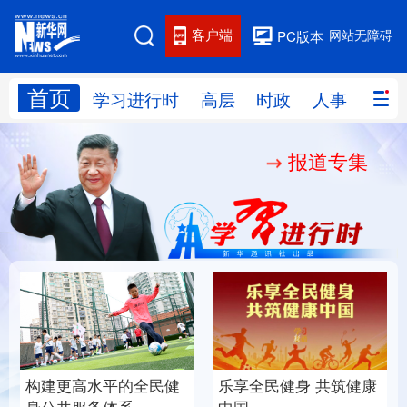
客户端
网站无障碍
PC版本
首页
网站地图
学习进行时
高层
时政
人事
国际
报道专集
学习进行时
高层
时政
人事
国际
财经
网评
港澳
台湾
思客智库
全球连线
教育
科技
科创
量子
体育
文化
书画
健康
军事
构建更高水平的全民健
乐享全民健身 共筑健康
访谈
视频
图片
政务