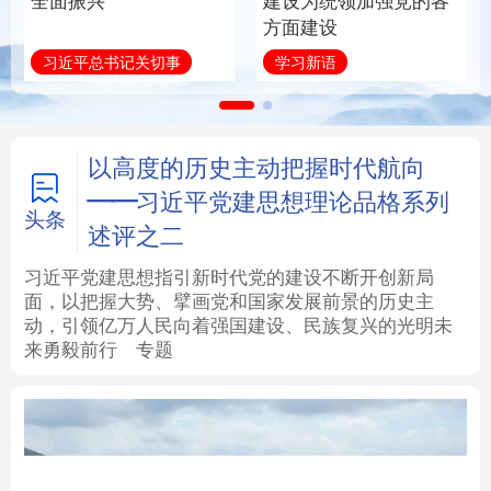
全面振兴
建设为统领加强党的各
方面建设
法律
中央文件
金融
汽车
习近平总书记关切事
学习新语
食品
人居
信息化
数字经济
学术中国
乡村振兴
银龄
溯源中国
以高度的历史主动把握时代航向
——习近平党建思想理论品格系列
城市
旅游
能源
会展
头条
述评之二
彩票
娱乐
时尚
悦读
习近平党建思想指引新时代党的建设不断开创新局
面，以把握大势、擘画党和国家发展前景的历史主
动，引领亿万人民向着强国建设、民族复兴的光明未
公益
一带一路
亚太网
上市公司
来勇毅前行
专题
文化产业
地方频道