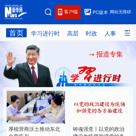
客户端
网站无障碍
PC版本
首页
网站地图
学习进行时
高层
时政
人事
国际
报道专集
学习进行时
高层
时政
人事
国际
财经
网评
港澳
台湾
思客智库
全球连线
教育
科技
科创
量子
体育
文化
书画
健康
军事
厚植营商沃土推动东北
铸魂强党丨以党的政治
访谈
视频
图片
政务