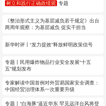
树立和践行正确政绩观
专题
多语种频道
《整治形式主义为基层减负若干规定》出台
English
Español
Français
عربى
两周年
观察
：为基层减负 促实干担当
Русский язык
日本語
한국어
新华时评丨“发力提效”释放鲜明政策信号
Deutsch
Português
专题丨
民用爆炸物品行业安全发展“十五
五”规划发布
专家解读中国首例对外贸易国家安全调查：
中国经贸治理体系一次重要升级
专题丨
“白海豚”逼近华东 罕见远洋台风将登