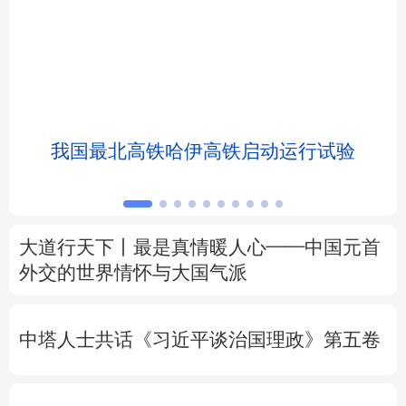
北京
天津
河北
山西
辽宁
吉林
上海
江苏
浙江
安徽
福建
江西
我国最北高铁哈伊高铁启动运行试验
山东
河南
湖北
湖南
广东
广西
海南
重庆
大道行天下丨最是真情暖人心——中国元首
四川
贵州
云南
西藏
外交的
世界
情怀与大国气派
陕西
甘肃
青海
宁夏
中塔人士共话《习近平谈治国理政》第五卷
新疆
内蒙古
黑龙江