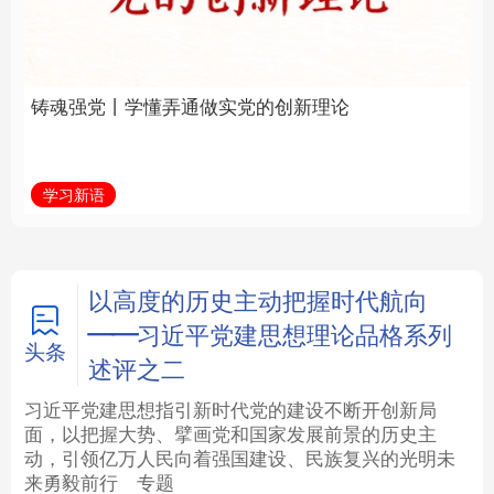
实党的创新理论
全面振兴
法律
中央文件
金融
汽车
学习新语
习近平总书记关切事
食品
人居
信息化
数字经济
学术中国
乡村振兴
银龄
溯源中国
以高度的历史主动把握时代航向
——习近平党建思想理论品格系列
城市
旅游
能源
会展
头条
述评之二
彩票
娱乐
时尚
悦读
习近平党建思想指引新时代党的建设不断开创新局
面，以把握大势、擘画党和国家发展前景的历史主
动，引领亿万人民向着强国建设、民族复兴的光明未
公益
一带一路
亚太网
上市公司
来勇毅前行
专题
文化产业
地方频道