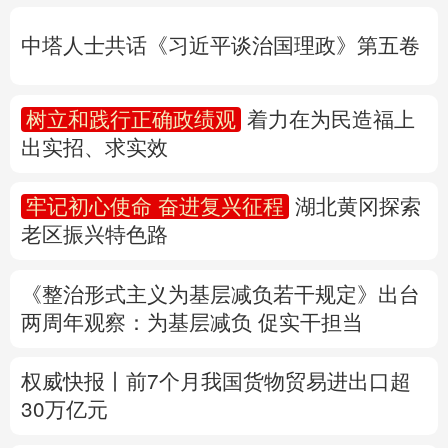
出实招、求实效
多语种频道
牢记初心使命 奋进复兴征程
湖北黄冈探索
English
Español
Français
عربى
老区振兴特色路
Русский язык
日本語
한국어
《整治形式主义为基层减负若干规定》出台
Deutsch
Português
两周年
观察
：为基层减负 促实干担当
权威快报丨前7个月我国货物贸易进出口超
30万亿元
31省份上半年外贸成绩单出炉 见证产业提
质跃迁
专题丨
民爆行业“十五五”规划发布 鼓励企业