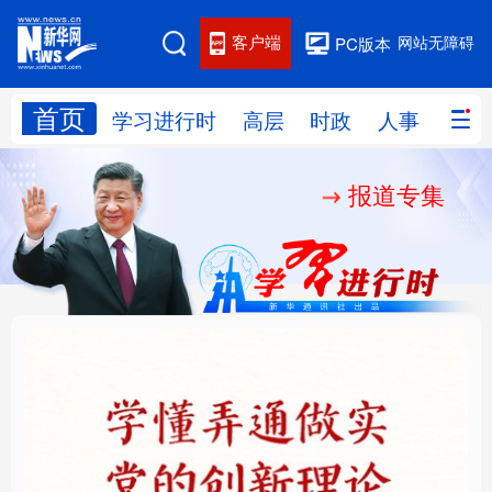
客户端
网站无障碍
PC版本
首页
网站地图
学习进行时
高层
时政
人事
国际
报道专集
学习进行时
高层
时政
人事
国际
财经
网评
港澳
台湾
思客智库
全球连线
教育
科技
科创
量子
体育
文化
书画
健康
军事
铸魂强党丨学懂弄通做
厚植营商沃土推动东北
访谈
视频
图片
政务