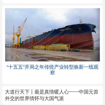
北京
天津
河北
山西
辽宁
吉林
上海
江苏
浙江
安徽
福建
江西
帧
“十五五”开局之年传统产业转型焕新一线观
察
山东
河南
湖北
湖南
广东
广西
海南
重庆
大道行天下丨最是真情暖人心——中国元首
四川
贵州
云南
西藏
外交的
世界
情怀与大国气派
陕西
甘肃
青海
宁夏
中塔人士共话《习近平谈治国理政》第五卷
新疆
内蒙古
黑龙江
树立和践行正确政绩观
着力在为民造福上