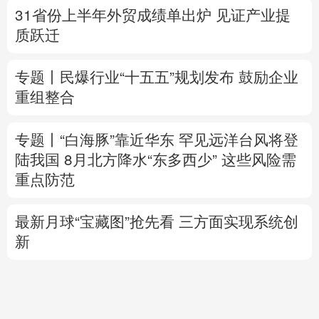
重组整合
专题丨
“白海豚”靠近华东
罕见远洋台风将登
陆我国
8月北方降水“东多西少” 这些风险需
重点防范
最新月球“宝藏图”抢先看
三方面实现系统创
新
美将对多晶硅衍生品加征关税 引入最低进口
价机制
专题丨
伊拟禁敌对方通行霍尔木兹海峡 重罚
违规者
伊媒：格什姆岛附近爆炸声系打
击“敌对目标”所致