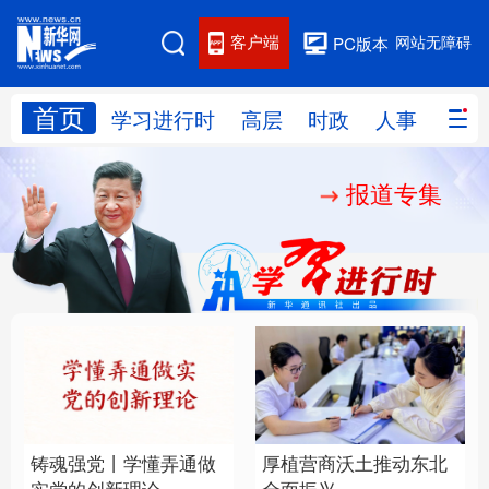
客户端
网站无障碍
PC版本
首页
网站地图
学习进行时
高层
时政
人事
国际
报道专集
学习进行时
高层
时政
人事
国际
财经
网评
港澳
台湾
思客智库
全球连线
教育
科技
科创
量子
体育
文化
书画
健康
军事
铸魂强党丨学懂弄通做
厚植营商沃土推动东北
访谈
视频
图片
政务