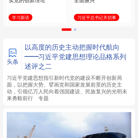
实党的创新理论
全面振兴
法律
中央文件
金融
汽车
学习新语
习近平总书记关切事
食品
人居
信息化
数字经济
学术中国
乡村振兴
银龄
溯源中国
以高度的历史主动把握时代航向
——习近平党建思想理论品格系列
城市
旅游
能源
会展
头条
述评之二
彩票
娱乐
时尚
悦读
习近平党建思想指引新时代党的建设不断开创新局
面，以把握大势、擘画党和国家发展前景的历史主
动，引领亿万人民向着强国建设、民族复兴的光明未
公益
一带一路
亚太网
上市公司
来勇毅前行
专题
文化产业
地方频道