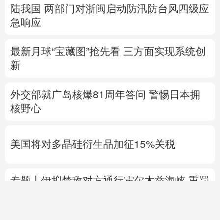
陆我国
两部门对浙闽启动防汛防台风四级应
急响应
最新月球“宝藏图”抢先看
三方面实现系统创
新
外交部就广岛核爆81周年答问
警惕日本拥
核野心
美国将对多晶硅衍生品加征15%关税
专题丨
伊拟禁敌对方通行霍尔木兹海峡 重罚
违规者
伊媒：格什姆岛附近爆炸声系打
击“敌对目标”所致