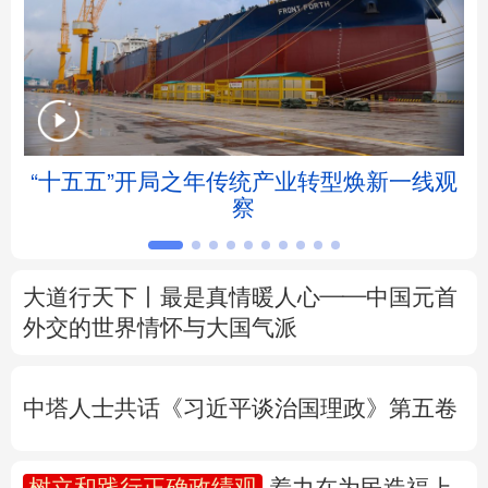
北京
天津
河北
山西
辽宁
吉林
上海
江苏
浙江
安徽
福建
江西
“十五五”开局之年传统产业转型焕新一线观
察
山东
河南
湖北
湖南
广东
广西
海南
重庆
大道行天下丨最是真情暖人心——中国元首
四川
贵州
云南
西藏
外交的
世界
情怀与大国气派
陕西
甘肃
青海
宁夏
中塔人士共话《习近平谈治国理政》第五卷
新疆
内蒙古
黑龙江
树立和践行正确政绩观
着力在为民造福上