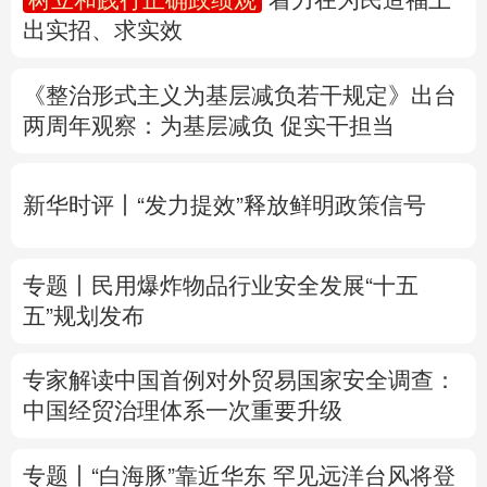
出实招、求实效
多语种频道
《整治形式主义为基层减负若干规定》出台
English
Español
Français
عربى
两周年
观察
：为基层减负 促实干担当
Русский язык
日本語
한국어
新华时评丨“发力提效”释放鲜明政策信号
Deutsch
Português
专题丨
民用爆炸物品行业安全发展“十五
五”规划发布
专家解读中国首例对外贸易国家安全调查：
中国经贸治理体系一次重要升级
专题丨
“白海豚”靠近华东
罕见远洋台风将登