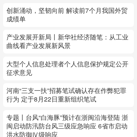
创新涌动，坚韧向前 解读前7个月我国外贸
多语种频道
成绩单
English
Español
Français
عربى
产业发展开新局丨
新华社经济随笔：从工业
Русский язык
日本語
한국어
曲线看产业发展新风景
Deutsch
Português
大型个人信息处理者个人信息保护规定公开
征求意见
河南“三支一扶”招募笔试确认存在作弊犯罪
行为
定于8月22日重新组织笔试
专题丨
台风“白海豚”预计在浙闽沿海登陆
浙
闽启动防汛防台风三级应急响应
6省市启动
洪水防御Ⅳ级响应