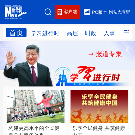
客户端
网站无障碍
PC版本
首页
网站地图
学习进行时
高层
时政
人事
国际
报道专集
学习进行时
高层
时政
人事
国际
财经
网评
港澳
台湾
思客智库
全球连线
教育
科技
科创
量子
体育
文化
书画
健康
军事
构建更高水平的全民健
乐享全民健身 共筑健康
访谈
视频
图片
政务