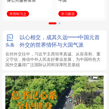
身公共服务体系
中国
法律
中央文件
金融
汽车
学而时习之
学习新语
食品
人居
信息化
数字经济
学术中国
乡村振兴
银龄
溯源中国
以心相交，成其久远——中国元首
外交的世界情怀与大国气派
头条
城市
旅游
能源
会展
在对外交往中，习近平主席坦率真诚、从容亲和、重
义守信，推动中外人民友好事业发展，为中国特色大
彩票
娱乐
时尚
悦读
国外交赢得广泛国际认同和深厚民意基础
公益
一带一路
亚太网
上市公司
文化产业
地方频道