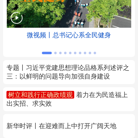
北京
天津
河北
山西
辽宁
吉林
上海
江苏
微视频丨总书记心系全民健身
浙江
安徽
福建
江西
山东
河南
湖北
湖南
专题丨
习近平党建思想理论品格系列述评之
三：以鲜明的问题导向加强自身建设
广东
广西
海南
重庆
四川
贵州
云南
西藏
树立和践行正确政绩观
着力在为民造福上
出实招、求实效
陕西
甘肃
青海
宁夏
新疆
内蒙古
黑龙江
新华时评丨在迎难而上中打开广阔天地