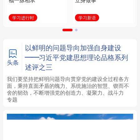
福一脉相承
立身做事
法律
中央文件
金融
汽车
学习进行时
学习新语
食品
人居
信息化
数字经济
学术中国
乡村振兴
银龄
溯源中国
以鲜明的问题导向加强自身建设
——习近平党建思想理论品格系列
城市
旅游
能源
会展
头条
述评之三
彩票
娱乐
时尚
悦读
我们要坚持把鲜明问题导向贯穿党的建设全过程各方
面，秉持直面矛盾的魄力、系统施治的智慧、锲而不
舍的韧劲，不断增强党的创造力、凝聚力、战斗力
公益
一带一路
亚太网
上市公司
专题
文化产业
地方频道