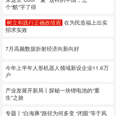
个“酷”字了得
多语种频道
树立和践行正确政绩观
在为民造福上出实
English
Español
Français
عربى
招求实效
Русский язык
日本語
한국어
7月高频数据折射经济向新向好
Deutsch
Português
今年上半年人形机器人领域新设企业11.6万
户
产业发展开新局丨
探秘一块锂电池的“重
生”之旅
专题丨
“白海豚”路径为何多变
“闭眼”等于风