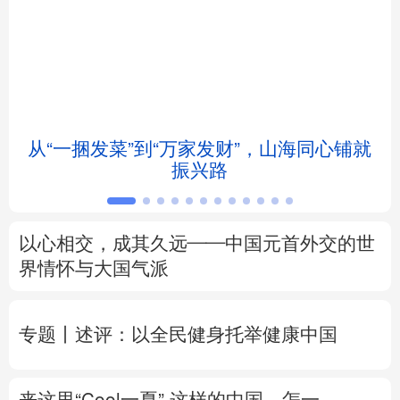
北京
天津
河北
山西
辽宁
吉林
上海
江苏
浙江
安徽
福建
江西
从“一捆发菜”到“万家发财”，山海同心铺就
振兴路
山东
河南
湖北
湖南
广东
广西
海南
重庆
以心相交，成其久远——中国元首外交的世
四川
贵州
云南
西藏
界情怀与大国气派
陕西
甘肃
青海
宁夏
专题丨
述评：以全民健身托举健康中国
新疆
内蒙古
黑龙江
来这里“Cool一夏”
这样的中国，怎一