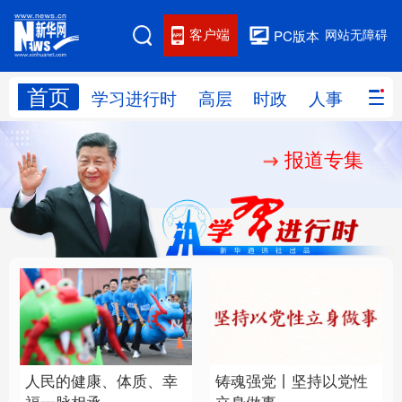
客户端
网站无障碍
PC版本
首页
网站地图
学习进行时
高层
时政
人事
国际
报道专集
学习进行时
高层
时政
人事
国际
财经
网评
港澳
台湾
思客智库
全球连线
教育
科技
科创
量子
体育
文化
书画
健康
军事
人民的健康、体质、幸
铸魂强党丨坚持以党性
访谈
视频
图片
政务