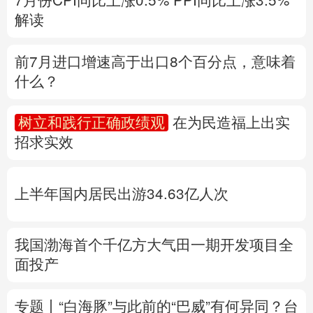
多语种频道
树立和践行正确政绩观
在为民造福上出实
招求实效
English
Español
Français
عربى
Русский язык
日本語
한국어
上半年国内居民出游34.63亿人次
Deutsch
Português
我国渤海首个千亿方大气田一期开发项目全
面投产
专题丨
“白海豚”与此前的“巴威”有何异同？
台
风红色预警发布
风暴潮和海浪双红警报
地
质灾害橙警
福建防台风应急响应提升至二级
上海针对多