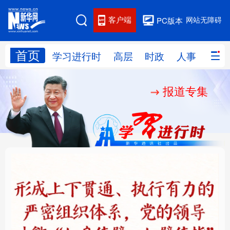
客户端
网站无障碍
PC版本
首页
网站地图
学习进行时
高层
时政
人事
国际
报道专集
学习进行时
高层
时政
人事
国际
财经
网评
港澳
台湾
思客智库
全球连线
教育
科技
科创
量子
体育
文化
书画
健康
军事
铸魂强党丨健全上下贯
人民的健康、体质、幸
访谈
视频
图片
政务