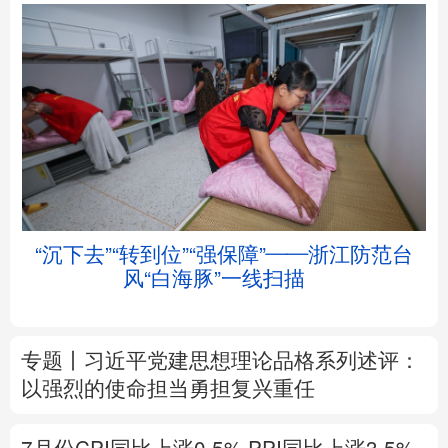
北京
天津
河北
山西
辽宁
吉林
上海
江苏
“沉下去”“转到位”“强保障”——浙江防范台
浙江
安徽
福建
江西
风“白海豚”一线扫描
山东
河南
湖北
湖南
专题丨
习近平党建思想理论品格系列述评：
广东
广西
海南
重庆
以强烈的使命担当勇担复兴重任
四川
贵州
云南
西藏
7月份CPI同比上涨0.5%
PPI同比上涨3.5%
陕西
甘肃
青海
宁夏
解读
新疆
内蒙古
黑龙江
前7月进口增速高于出口8个百分点，意味着
什么？