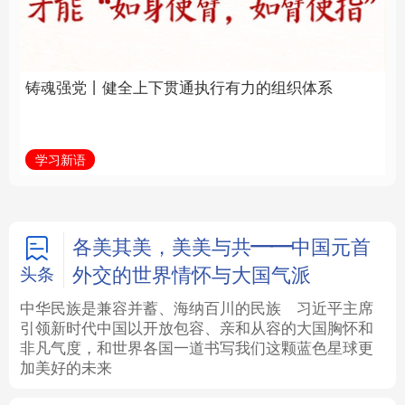
通执行有力的组织体系
福一脉相承
法律
中央文件
金融
汽车
学习新语
学习进行时
食品
人居
信息化
数字经济
学术中国
乡村振兴
银龄
溯源中国
各美其美，美美与共——中国元首
外交的世界情怀与大国气派
头条
城市
旅游
能源
会展
中华民族是兼容并蓄、海纳百川的民族
习近平主席
引领新时代中国以开放包容、亲和从容的大国胸怀和
彩票
娱乐
时尚
悦读
非凡气度，和世界各国一道书写我们这颗蓝色星球更
加美好的未来
公益
一带一路
亚太网
上市公司
文化产业
地方频道