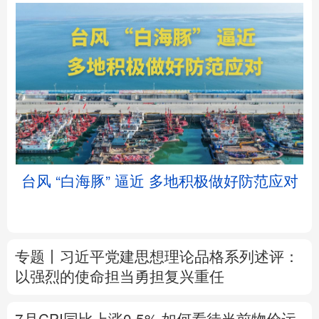
北京
天津
河北
山西
辽宁
吉林
上海
江苏
台风 “白海豚” 逼近 多地积极做好防范应对
浙江
安徽
福建
江西
山东
河南
湖北
湖南
专题丨
习近平党建思想理论品格系列述评：
广东
广西
海南
重庆
以强烈的使命担当勇担复兴重任
四川
贵州
云南
西藏
7月CPI同比上涨0.5%
如何看待当前物价运
陕西
甘肃
青海
宁夏
行态势
新疆
内蒙古
黑龙江
树立和践行正确政绩观
在为民造福上出实
招求实效