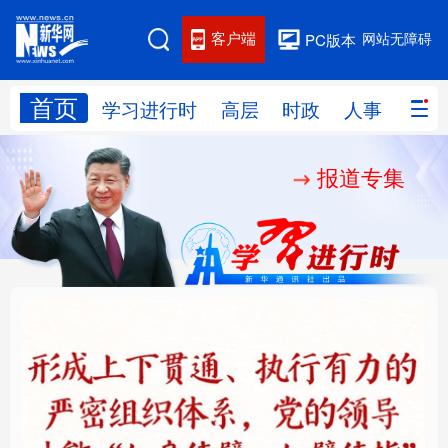
客户端
网站无障碍
PC版本
首页
网站地图
学习进行时
高层
时政
人事
国际
报道专集
学习进行时
高层
时政
人事
国际
财经
网评
港澳
台湾
思客智库
全球连线
教育
科技
科创
量子
体育
文化
书画
健康
军事
铸魂强党丨健全上下贯
人民的健康、体质、幸
访谈
视频
图片
政务