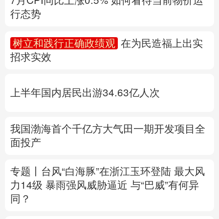
多语种频道
上半年国内居民出游34.63亿人次
English
Español
Français
عربى
Русский язык
日本語
한국어
我国渤海首个千亿方大气田一期开发项目全
面投产
Deutsch
Português
专题丨
台风“白海豚”在浙江玉环登陆 最大风
力14级
暴雨强风威胁逼近
与“巴威”有何异
同？
浙江防台风一线扫描
福建防台风应急响应升
至二级
上海发布暴雨红色预警
江西启动防
汛四级应急响应