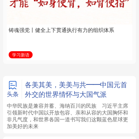
通执行有力的组织体系
福一脉相承
法律
中央文件
金融
汽车
学习新语
学习进行时
食品
人居
信息化
数字经济
学术中国
乡村振兴
银龄
溯源中国
各美其美，美美与共——中国元首
外交的世界情怀与大国气派
头条
城市
旅游
能源
会展
中华民族是兼容并蓄、海纳百川的民族
习近平主席
引领新时代中国以开放包容、亲和从容的大国胸怀和
彩票
娱乐
时尚
悦读
非凡气度，和世界各国一道书写我们这颗蓝色星球更
加美好的未来
公益
一带一路
亚太网
上市公司
文化产业
地方频道