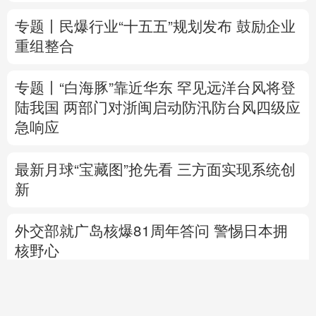
陆我国
两部门对浙闽启动防汛防台风四级应
急响应
最新月球“宝藏图”抢先看
三方面实现系统创
新
外交部就广岛核爆81周年答问
警惕日本拥
核野心
美将对多晶硅衍生品加征关税 引入最低进口
价机制
专题丨
伊拟禁敌对方通行霍尔木兹海峡 重罚
违规者
伊媒：格什姆岛附近爆炸声系打
击“敌对目标”所致