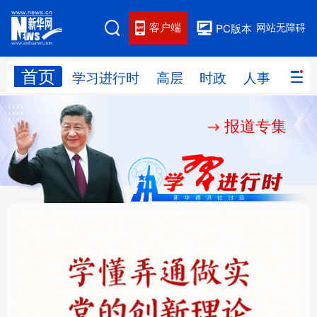
客户端
网站无障碍
PC版本
首页
网站地图
学习进行时
高层
时政
人事
国际
报道专集
学习进行时
高层
时政
人事
国际
财经
网评
港澳
台湾
思客智库
全球连线
教育
科技
科创
量子
体育
文化
书画
健康
军事
铸魂强党丨学懂弄通做
厚植营商沃土推动东北
访谈
视频
图片
政务