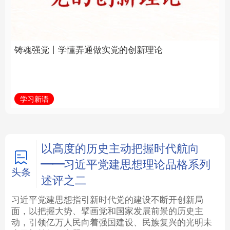
实党的创新理论
全面振兴
法律
中央文件
金融
汽车
学习新语
习近平总书记关切事
食品
人居
信息化
数字经济
学术中国
乡村振兴
银龄
溯源中国
以高度的历史主动把握时代航向
——习近平党建思想理论品格系列
城市
旅游
能源
会展
头条
述评之二
彩票
娱乐
时尚
悦读
习近平党建思想指引新时代党的建设不断开创新局
面，以把握大势、擘画党和国家发展前景的历史主
动，引领亿万人民向着强国建设、民族复兴的光明未
公益
一带一路
亚太网
上市公司
来勇毅前行
专题
文化产业
地方频道