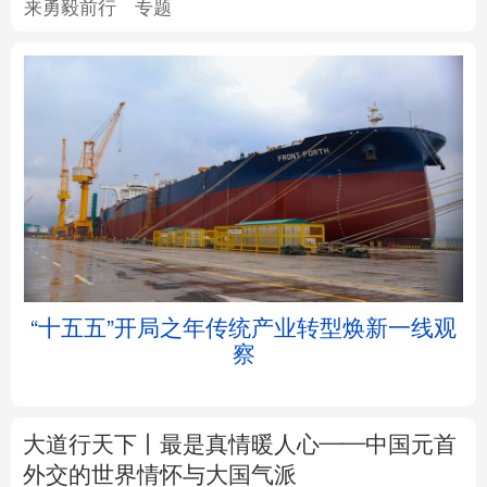
北京
天津
河北
山西
辽宁
吉林
上海
江苏
浙江
安徽
福建
江西
拒
“十五五”开局之年传统产业转型焕新一线观
察
山东
河南
湖北
湖南
广东
广西
海南
重庆
大道行天下丨最是真情暖人心——中国元首
四川
贵州
云南
西藏
外交的
世界
情怀与大国气派
陕西
甘肃
青海
宁夏
中塔人士共话《习近平谈治国理政》第五卷
新疆
内蒙古
黑龙江
树立和践行正确政绩观
着力在为民造福上