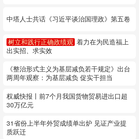
出实招、求实效
多语种频道
《整治形式主义为基层减负若干规定》出台
English
Español
Français
عربى
两周年
观察
：为基层减负 促实干担当
Русский язык
日本語
한국어
权威快报丨前7个月我国货物贸易进出口超
Deutsch
Português
30万亿元
31省份上半年外贸成绩单出炉 见证产业提
质跃迁
专题丨
民爆行业“十五五”规划发布 鼓励企业
重组整合
专题丨
“白海豚”靠近华东
罕见远洋台风将登