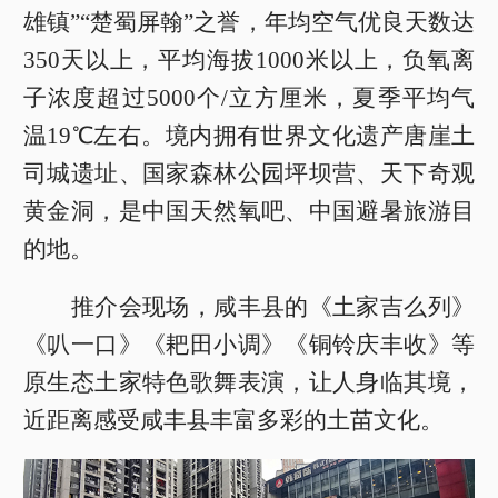
雄镇”“楚蜀屏翰”之誉，年均空气优良天数达
350天以上，平均海拔1000米以上，负氧离
子浓度超过5000个/立方厘米，夏季平均气
温19℃左右。境内拥有世界文化遗产唐崖土
司城遗址、国家森林公园坪坝营、天下奇观
黄金洞，是中国天然氧吧、中国避暑旅游目
的地。
推介会现场，咸丰县的《土家吉么列》
《叭一口》《耙田小调》《铜铃庆丰收》等
原生态土家特色歌舞表演，让人身临其境，
近距离感受咸丰县丰富多彩的土苗文化。