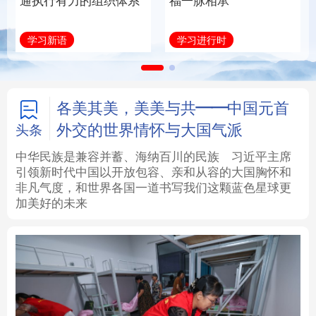
通执行有力的组织体系
福一脉相承
法律
中央文件
金融
汽车
学习新语
学习进行时
食品
人居
信息化
数字经济
学术中国
乡村振兴
银龄
溯源中国
各美其美，美美与共——中国元首
外交的世界情怀与大国气派
头条
城市
旅游
能源
会展
中华民族是兼容并蓄、海纳百川的民族
习近平主席
引领新时代中国以开放包容、亲和从容的大国胸怀和
彩票
娱乐
时尚
悦读
非凡气度，和世界各国一道书写我们这颗蓝色星球更
加美好的未来
公益
一带一路
亚太网
上市公司
文化产业
地方频道