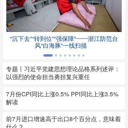
北京
天津
河北
山西
辽宁
吉林
上海
江苏
“沉下去”“转到位”“强保障”——浙江防范台
浙江
安徽
福建
江西
风“白海豚”一线扫描
山东
河南
湖北
湖南
专题丨
习近平党建思想理论品格系列述评：
广东
广西
海南
重庆
以强烈的使命担当勇担复兴重任
四川
贵州
云南
西藏
7月份CPI同比上涨0.5%
PPI同比上涨3.5%
陕西
甘肃
青海
宁夏
解读
新疆
内蒙古
黑龙江
前7月进口增速高于出口8个百分点，意味着
什么？