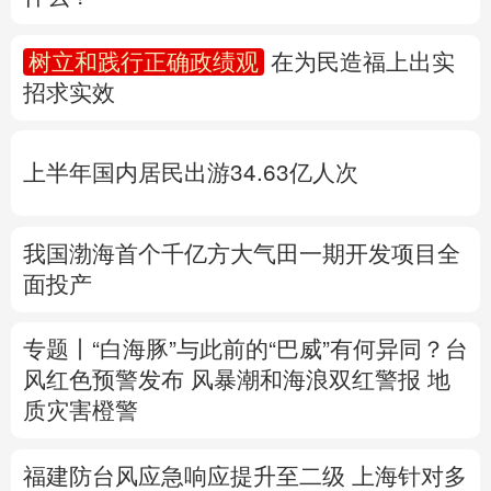
多语种频道
树立和践行正确政绩观
在为民造福上出实
招求实效
English
Español
Français
عربى
Русский язык
日本語
한국어
上半年国内居民出游34.63亿人次
Deutsch
Português
我国渤海首个千亿方大气田一期开发项目全
面投产
专题丨
“白海豚”与此前的“巴威”有何异同？
台
风红色预警发布
风暴潮和海浪双红警报
地
质灾害橙警
福建防台风应急响应提升至二级
上海针对多