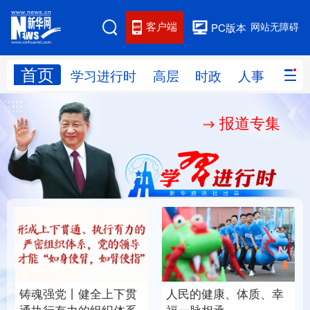
客户端
网站无障碍
PC版本
首页
网站地图
学习进行时
高层
时政
人事
国际
报道专集
学习进行时
高层
时政
人事
国际
财经
网评
港澳
台湾
思客智库
全球连线
教育
科技
科创
量子
体育
文化
书画
健康
军事
铸魂强党丨健全上下贯
人民的健康、体质、幸
访谈
视频
图片
政务