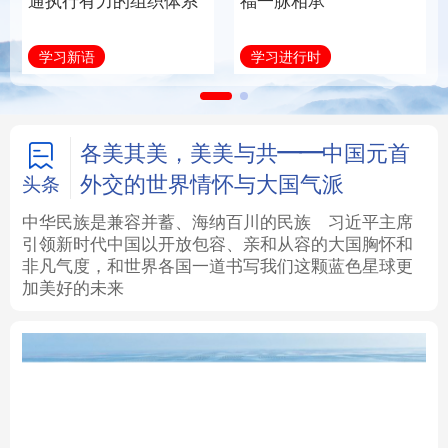
通执行有力的组织体系
福一脉相承
法律
中央文件
金融
汽车
学习新语
学习进行时
食品
人居
信息化
数字经济
学术中国
乡村振兴
银龄
溯源中国
各美其美，美美与共——中国元首
外交的世界情怀与大国气派
头条
城市
旅游
能源
会展
中华民族是兼容并蓄、海纳百川的民族
习近平主席
引领新时代中国以开放包容、亲和从容的大国胸怀和
彩票
娱乐
时尚
悦读
非凡气度，和世界各国一道书写我们这颗蓝色星球更
加美好的未来
公益
一带一路
亚太网
上市公司
文化产业
地方频道