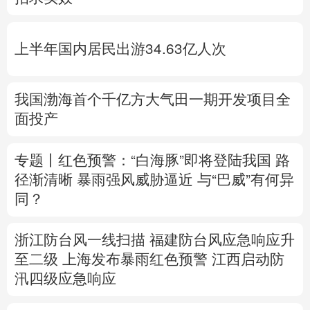
多语种频道
上半年国内居民出游34.63亿人次
English
Español
Français
عربى
Русский язык
日本語
한국어
我国渤海首个千亿方大气田一期开发项目全
面投产
Deutsch
Português
专题丨
红色预警：“白海豚”即将登陆我国 路
径渐清晰
暴雨强风威胁逼近
与“巴威”有何异
同？
浙江防台风一线扫描
福建防台风应急响应升
至二级
上海发布暴雨红色预警
江西启动防
汛四级应急响应