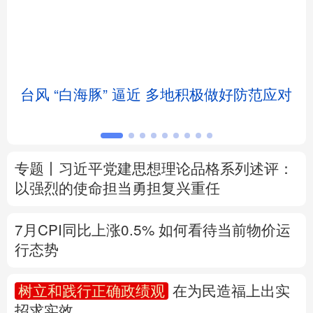
北京
天津
河北
山西
辽宁
吉林
上海
江苏
台风 “白海豚” 逼近 多地积极做好防范应对
浙江
安徽
福建
江西
山东
河南
湖北
湖南
专题丨
习近平党建思想理论品格系列述评：
广东
广西
海南
重庆
以强烈的使命担当勇担复兴重任
四川
贵州
云南
西藏
7月CPI同比上涨0.5%
如何看待当前物价运
陕西
甘肃
青海
宁夏
行态势
新疆
内蒙古
黑龙江
树立和践行正确政绩观
在为民造福上出实
招求实效