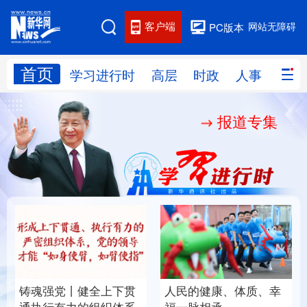
客户端
网站无障碍
PC版本
首页
网站地图
学习进行时
高层
时政
人事
国际
报道专集
学习进行时
高层
时政
人事
国际
财经
网评
港澳
台湾
思客智库
全球连线
教育
科技
科创
量子
体育
文化
书画
健康
军事
铸魂强党丨健全上下贯
人民的健康、体质、幸
访谈
视频
图片
政务