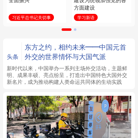
全面振兴
建设为统领加强党的各
方面建设
法律
中央文件
金融
汽车
习近平总书记关切事
学习新语
食品
人居
信息化
数字经济
学术中国
乡村振兴
银龄
溯源中国
东方之约，相约未来——中国元首
外交的世界情怀与大国气派
头条
城市
旅游
能源
会展
新时代以来，中国举办一系列主场外交活动，主题鲜
明、成果丰硕、亮点纷呈，打造出中国特色大国外交
彩票
娱乐
时尚
悦读
新名片，成为推动构建人类命运共同体的生动实践
公益
一带一路
亚太网
上市公司
文化产业
地方频道