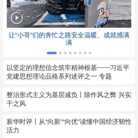
北京
天津
河北
山西
辽宁
吉林
上海
江苏
让“小哥”们的奔忙之路安全温暖、成就感满
满
浙江
安徽
福建
江西
山东
河南
湖北
湖南
以坚定的理想信念筑牢精神根基——习近平
党建思想理论品格系列述评之一
专题
广东
广西
海南
重庆
四川
贵州
云南
西藏
整治形式主义为基层减负丨除作风之弊 兴实
干之风
陕西
甘肃
青海
宁夏
新华时评丨从“向新”“向优”读懂中国经济韧性
新疆
内蒙古
黑龙江
活力