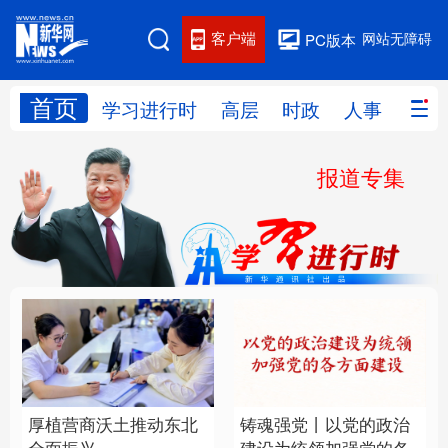
客户端
网站无障碍
PC版本
首页
网站地图
学习进行时
高层
时政
人事
国际
报道专集
学习进行时
高层
时政
人事
国际
财经
网评
港澳
台湾
思客智库
全球连线
教育
科技
科创
量子
体育
文化
书画
健康
军事
厚植营商沃土推动东北
铸魂强党丨以党的政治
访谈
视频
图片
政务