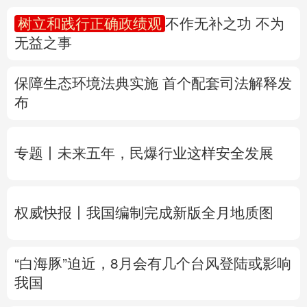
树立和践行正确政绩观
不作无补之功 不为
多语种频道
无益之事
English
Español
Français
عربى
保障生态环境法典实施 首个配套司法解释发
Русский язык
日本語
한국어
布
Deutsch
Português
专题丨
未来五年，民爆行业这样安全发展
权威快报丨我国编制完成新版全月地质图
“白海豚”迫近，8月会有几个台风登陆或影响
我国