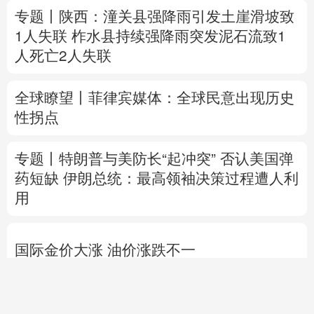
专题丨
陕西：潼关县强降雨引发土崖滑坡致
1人失联
柞水县持续强降雨突发泥石流致1
人死亡2人失联
全球瞭望丨菲律宾媒体：全球民意出现历史
性拐点
专题丨
特朗普与美防长“起冲突”
否认美国弹
药短缺
伊朗总统：最高领袖决策过程遭人利
用
国际金价大涨 油价涨跌不一
直播中