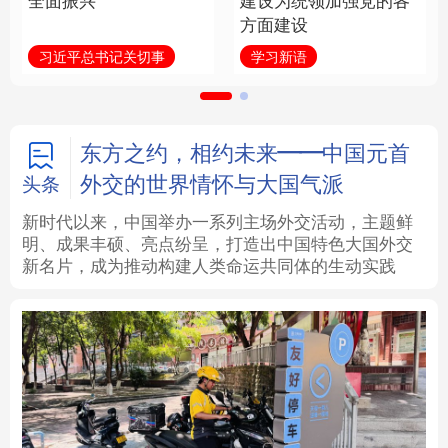
全面振兴
建设为统领加强党的各
方面建设
法律
中央文件
金融
汽车
习近平总书记关切事
学习新语
食品
人居
信息化
数字经济
学术中国
乡村振兴
银龄
溯源中国
东方之约，相约未来——中国元首
外交的世界情怀与大国气派
头条
城市
旅游
能源
会展
新时代以来，中国举办一系列主场外交活动，主题鲜
明、成果丰硕、亮点纷呈，打造出中国特色大国外交
彩票
娱乐
时尚
悦读
新名片，成为推动构建人类命运共同体的生动实践
公益
一带一路
亚太网
上市公司
文化产业
地方频道