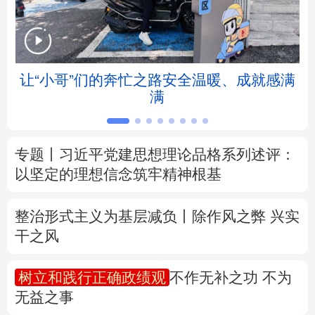
北京
天津
河北
山西
辽宁
吉林
上海
江苏
让“小哥”们的奔忙之路安全温暖、成就感满
满
浙江
安徽
福建
江西
山东
河南
湖北
湖南
专题丨
习近平党建思想理论品格系列述评：
以坚定的理想信念筑牢精神根基
广东
广西
海南
重庆
四川
贵州
云南
西藏
整治形式主义为基层减负丨除作风之弊 兴实
干之风
陕西
甘肃
青海
宁夏
树立和践行正确政绩观
不作无补之功 不为
新疆
内蒙古
黑龙江
无益之事