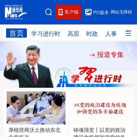
客户端
网站无障碍
PC版本
首页
网站地图
学习进行时
高层
时政
人事
国际
报道专集
学习进行时
高层
时政
人事
国际
财经
网评
港澳
台湾
思客智库
全球连线
教育
科技
科创
量子
体育
文化
书画
健康
军事
厚植营商沃土推动东北
铸魂强党丨以党的政治
访谈
视频
图片
政务