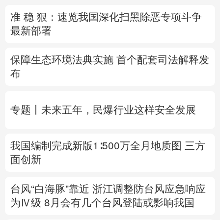
准 稳 狠：速览我国深化扫黑除恶专项斗争
多语种频道
最新部署
English
Español
Français
عربى
保障生态环境法典实施 首个配套司法解释发
Русский язык
日本語
한국어
布
Deutsch
Português
专题丨
未来五年，民爆行业这样安全发展
我国编制完成新版1∶500万全月地质图 三方
面创新
台风“白海豚”靠近 浙江调整防台风应急响应
为Ⅳ级
8月
会有几个台风登陆或影响我国