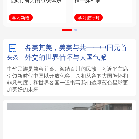
通执行有力的组织体系
福一脉相承
法律
中央文件
金融
汽车
学习新语
学习进行时
食品
人居
信息化
数字经济
学术中国
乡村振兴
银龄
溯源中国
各美其美，美美与共——中国元首
外交的世界情怀与大国气派
头条
城市
旅游
能源
会展
中华民族是兼容并蓄、海纳百川的民族
习近平主席
引领新时代中国以开放包容、亲和从容的大国胸怀和
彩票
娱乐
时尚
悦读
非凡气度，和世界各国一道书写我们这颗蓝色星球更
加美好的未来
公益
一带一路
亚太网
上市公司
文化产业
地方频道