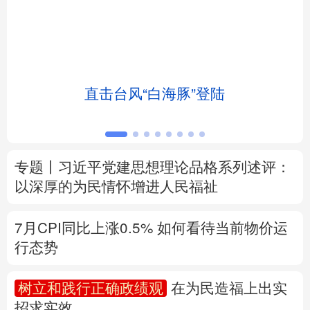
北京
天津
河北
山西
辽宁
吉林
上海
江苏
土
直击台风“白海豚”登陆
浙江
安徽
福建
江西
山东
河南
湖北
湖南
专题丨
习近平党建思想理论品格系列述评：
广东
广西
海南
重庆
以深厚的为民情怀增进人民福祉
四川
贵州
云南
西藏
7月CPI同比上涨0.5%
如何看待当前物价运
陕西
甘肃
青海
宁夏
行态势
新疆
内蒙古
黑龙江
树立和践行正确政绩观
在为民造福上出实
招求实效