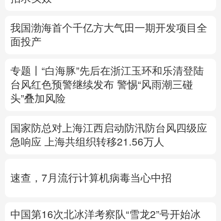
多语种频道
我国渤海首个千亿方大气田一期开发项目全
面投产
English
Español
Français
عربى
Русский язык
日本語
한국어
专题丨
“白海豚”先后在浙江玉环和乐清登陆
台风红色预警继续发布
警惕“风雨潮三碰
Deutsch
Português
头”叠加风险
国家防总对上海江西启动防汛防台风四级应
急响应
上海共组织转移21.56万人
速查，7月流行计算机病毒当心中招
中国第16次北冰洋考察队“雪龙2”号开始冰