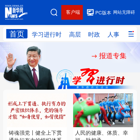
客户端
网站无障碍
PC版本
首页
网站地图
学习进行时
高层
时政
人事
国际
报道专集
学习进行时
高层
时政
人事
国际
财经
网评
港澳
台湾
思客智库
全球连线
教育
科技
科创
量子
体育
文化
书画
健康
军事
铸魂强党丨健全上下贯
人民的健康、体质、幸
访谈
视频
图片
政务