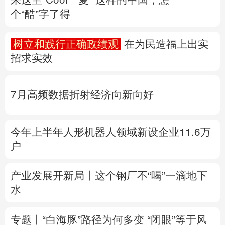
个“酷”字了得
多语种频道
树立和践行正确政绩观
在为民造福上出实
English
Español
Français
عربى
招求实效
Русский язык
日本語
한국어
7月高频数据折射经济向新向好
Deutsch
Português
今年上半年人形机器人领域新设企业11.6万
户
产业发展开新局丨
这个钢厂不“喝”一滴地下
水
专题丨
“白海豚”路径为何多变
“闭眼”等于风