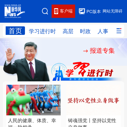
客户端
网站无障碍
PC版本
首页
网站地图
学习进行时
高层
时政
人事
国际
报道专集
学习进行时
高层
时政
人事
国际
财经
网评
港澳
台湾
思客智库
全球连线
教育
科技
科创
量子
体育
文化
书画
健康
军事
人民的健康、体质、幸
铸魂强党丨坚持以党性
访谈
视频
图片
政务