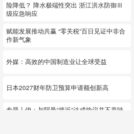
险降低？
降水极端性突出
浙江洪水防御Ⅲ
级应急响应
赋能发展推动共赢 “零关税”百日见证中非合
作新气象
外媒：高效的中国制造业让全球受益
日本2027财年防卫预算申请额创新高
专题丨
伊：与阿曼“接近”达成协议并不意味
重开海峡
战事打不下去了？
美军高层正寻
求“退出路径”