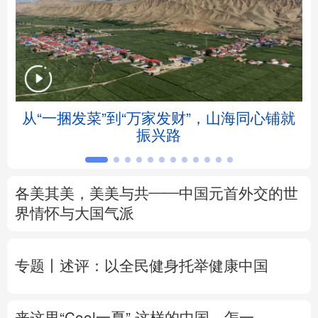
北京
天津
河北
山西
辽宁
吉林
上海
江苏
浙江
安徽
福建
江西
从“一捆发菜”到“万家发财”，山海同心铺就
会
振兴路
山东
河南
湖北
湖南
广东
广西
海南
重庆
各美其美，美美与共——中国元首外交的世
四川
贵州
云南
西藏
界情怀与大国气派
陕西
甘肃
青海
宁夏
专题丨
述评：以全民健身托举健康中国
新疆
内蒙古
黑龙江
来这里“Cool一夏”
这样的中国，怎一