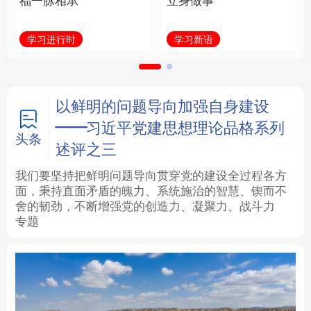
福一脉相承
立身做事
法律
中央文件
金融
汽车
学习进行时
学习新语
食品
人居
信息化
数字经济
学术中国
乡村振兴
银龄
溯源中国
以鲜明的问题导向加强自身建设
——习近平党建思想理论品格系列
城市
旅游
能源
会展
头条
述评之三
彩票
娱乐
时尚
悦读
我们要坚持把鲜明问题导向贯穿党的建设全过程各方
面，秉持直面矛盾的魄力、系统施治的智慧、锲而不
舍的韧劲，不断增强党的创造力、凝聚力、战斗力
公益
一带一路
亚太网
上市公司
专题
文化产业
地方频道