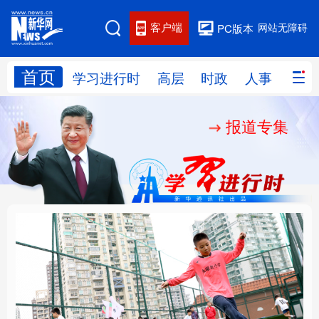
客户端
网站无障碍
PC版本
首页
网站地图
学习进行时
高层
时政
人事
国际
报道专集
学习进行时
高层
时政
人事
国际
财经
网评
港澳
台湾
思客智库
全球连线
教育
科技
科创
量子
体育
文化
书画
健康
军事
构建更高水平的全民健
乐享全民健身 共筑健康
访谈
视频
图片
政务