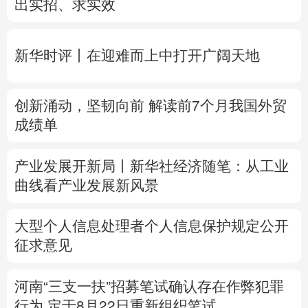
创新涌动，坚韧向前 解读前7个月我国外贸
多语种频道
成绩单
English
Español
Français
عربى
产业发展开新局丨
新华社经济随笔：从工业
Русский язык
日本語
한국어
曲线看产业发展新风景
Deutsch
Português
大型个人信息处理者个人信息保护规定公开
征求意见
河南“三支一扶”招募笔试确认存在作弊犯罪
行为
定于8月22日重新组织笔试
专题丨
台风“白海豚”预计在浙闽沿海登陆
浙
闽启动防汛防台风三级应急响应
6省市启动
洪水防御Ⅳ级响应