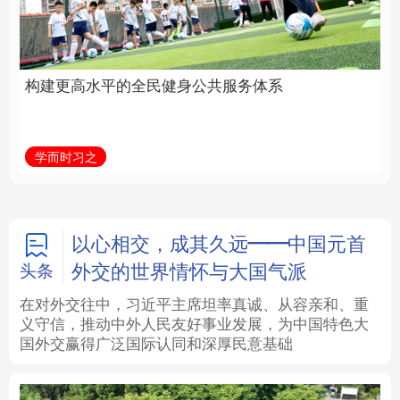
身公共服务体系
中国
法律
中央文件
金融
汽车
学而时习之
学习新语
食品
人居
信息化
数字经济
学术中国
乡村振兴
银龄
溯源中国
以心相交，成其久远——中国元首
外交的世界情怀与大国气派
头条
城市
旅游
能源
会展
在对外交往中，习近平主席坦率真诚、从容亲和、重
义守信，推动中外人民友好事业发展，为中国特色大
彩票
娱乐
时尚
悦读
国外交赢得广泛国际认同和深厚民意基础
公益
一带一路
亚太网
上市公司
文化产业
地方频道