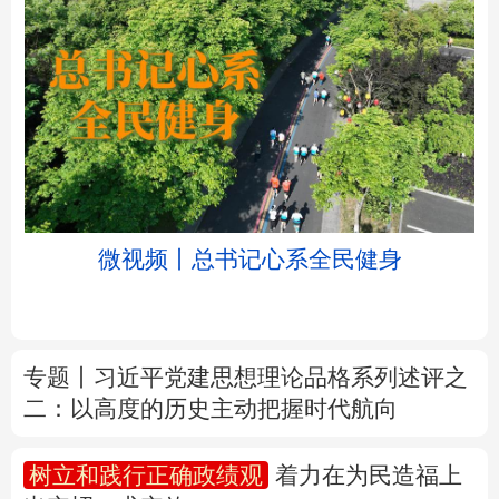
北京
天津
河北
山西
辽宁
吉林
上海
江苏
微视频丨总书记心系全民健身
浙江
安徽
福建
江西
山东
河南
湖北
湖南
专题丨
习近平党建思想理论品格系列述评之
二：以高度的历史主动把握时代航向
广东
广西
海南
重庆
四川
贵州
云南
西藏
树立和践行正确政绩观
着力在为民造福上
出实招、求实效
陕西
甘肃
青海
宁夏
新疆
内蒙古
黑龙江
新华时评丨在迎难而上中打开广阔天地