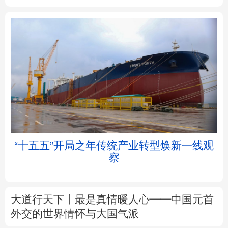
北京
天津
河北
山西
辽宁
吉林
上海
江苏
浙江
安徽
福建
江西
“十五五”开局之年传统产业转型焕新一线观
察
山东
河南
湖北
湖南
广东
广西
海南
重庆
大道行天下丨最是真情暖人心——中国元首
四川
贵州
云南
西藏
外交的
世界
情怀与大国气派
陕西
甘肃
青海
宁夏
中塔人士共话《习近平谈治国理政》第五卷
新疆
内蒙古
黑龙江