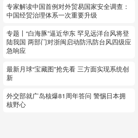
陆我国
两部门对浙闽启动防汛防台风四级应
急响应
最新月球“宝藏图”抢先看
三方面实现系统创
新
外交部就广岛核爆81周年答问
警惕日本拥
核野心
美国将对多晶硅衍生品加征15%关税
专题丨
伊拟禁敌对方通行霍尔木兹海峡 重罚
违规者
伊媒：格什姆岛附近爆炸声系打
击“敌对目标”所致