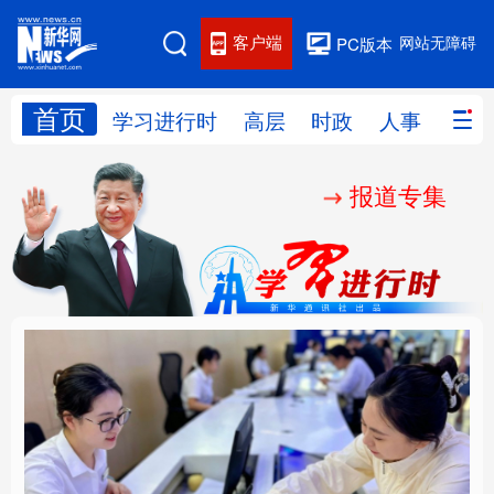
客户端
网站无障碍
PC版本
首页
网站地图
学习进行时
高层
时政
人事
国际
报道专集
学习进行时
高层
时政
人事
国际
财经
网评
港澳
台湾
思客智库
全球连线
教育
科技
科创
量子
体育
文化
书画
健康
军事
厚植营商沃土推动东北
铸魂强党丨以党的政治
访谈
视频
图片
政务