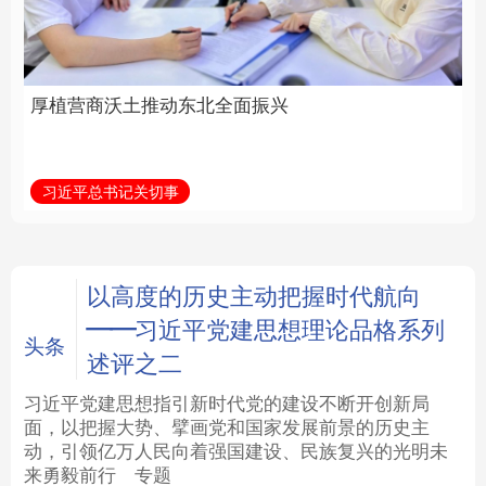
全面振兴
建设为统领加强党的各
方面建设
法律
中央文件
金融
汽车
习近平总书记关切事
学习新语
食品
人居
信息化
数字经济
学术中国
乡村振兴
银龄
溯源中国
以高度的历史主动把握时代航向
——习近平党建思想理论品格系列
城市
旅游
能源
会展
头条
述评之二
彩票
娱乐
时尚
悦读
习近平党建思想指引新时代党的建设不断开创新局
面，以把握大势、擘画党和国家发展前景的历史主
动，引领亿万人民向着强国建设、民族复兴的光明未
公益
一带一路
亚太网
上市公司
来勇毅前行
专题
文化产业
地方频道