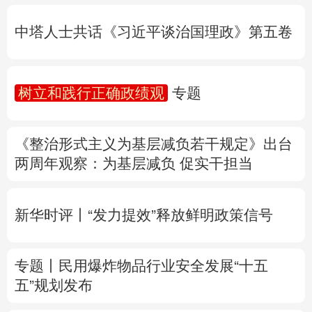
树立和践行正确政绩观
专题
多语种频道
《整治形式主义为基层减负若干规定》出台
English
Español
Français
عربى
两周年
观察
：为基层减负 促实干担当
Русский язык
日本語
한국어
新华时评丨“发力提效”释放鲜明政策信号
Deutsch
Português
专题丨
民用爆炸物品行业安全发展“十五
五”规划发布
专家解读中国首例对外贸易国家安全调查：
中国经贸治理体系一次重要升级
专题丨
“白海豚”逼近华东 罕见远洋台风将登