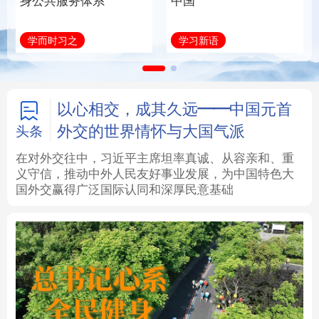
身公共服务体系
中国
法律
中央文件
金融
汽车
学而时习之
学习新语
食品
人居
信息化
数字经济
学术中国
乡村振兴
银龄
溯源中国
以心相交，成其久远——中国元首
外交的世界情怀与大国气派
头条
城市
旅游
能源
会展
在对外交往中，习近平主席坦率真诚、从容亲和、重
义守信，推动中外人民友好事业发展，为中国特色大
彩票
娱乐
时尚
悦读
国外交赢得广泛国际认同和深厚民意基础
公益
一带一路
亚太网
上市公司
文化产业
地方频道