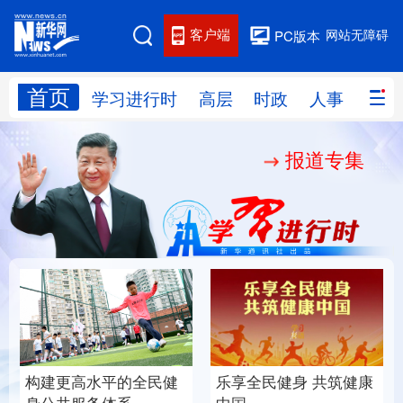
客户端
网站无障碍
PC版本
首页
网站地图
学习进行时
高层
时政
人事
国际
报道专集
学习进行时
高层
时政
人事
国际
财经
网评
港澳
台湾
思客智库
全球连线
教育
科技
科创
量子
体育
文化
书画
健康
军事
构建更高水平的全民健
乐享全民健身 共筑健康
访谈
视频
图片
政务