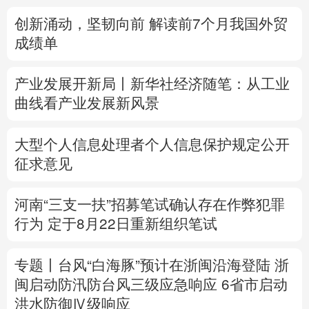
创新涌动，坚韧向前 解读前7个月我国外贸
多语种频道
成绩单
English
Español
Français
عربى
产业发展开新局丨
新华社经济随笔：从工业
Русский язык
日本語
한국어
曲线看产业发展新风景
Deutsch
Português
大型个人信息处理者个人信息保护规定公开
征求意见
河南“三支一扶”招募笔试确认存在作弊犯罪
行为
定于8月22日重新组织笔试
专题丨
台风“白海豚”预计在浙闽沿海登陆
浙
闽启动防汛防台风三级应急响应
6省市启动
洪水防御Ⅳ级响应