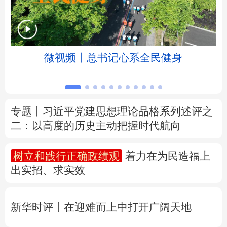
北京
天津
河北
山西
辽宁
吉林
上海
江苏
微视频丨总书记心系全民健身
浙江
安徽
福建
江西
山东
河南
湖北
湖南
专题丨
习近平党建思想理论品格系列述评之
二：以高度的历史主动把握时代航向
广东
广西
海南
重庆
四川
贵州
云南
西藏
树立和践行正确政绩观
着力在为民造福上
出实招、求实效
陕西
甘肃
青海
宁夏
新疆
内蒙古
黑龙江
新华时评丨在迎难而上中打开广阔天地