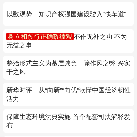
无益之事
多语种频道
整治形式主义为基层减负丨除作风之弊 兴实
English
Español
Français
عربى
干之风
Русский язык
日本語
한국어
新华时评丨从“向新”“向优”读懂中国经济韧性
Deutsch
Português
活力
保障生态环境法典实施 首个配套司法解释发
布
专题丨
防大汛、防强台风 多省份关键期这样
做