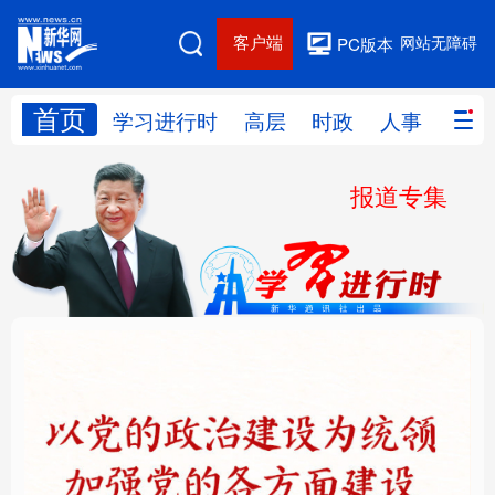
客户端
网站无障碍
PC版本
首页
网站地图
学习进行时
高层
时政
人事
国际
报道专集
学习进行时
高层
时政
人事
国际
财经
网评
港澳
台湾
思客智库
全球连线
教育
科技
科创
量子
体育
文化
书画
健康
军事
铸魂强党丨以党的政治
“作为千年古都，要把传
访谈
视频
图片
政务