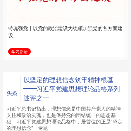
建设为统领加强党的各
统和现代有机融合在一
方面建设
起”
法律
中央文件
金融
汽车
学习新语
近镜头
食品
人居
信息化
数字经济
学术中国
乡村振兴
银龄
溯源中国
以坚定的理想信念筑牢精神根基
——习近平党建思想理论品格系列
城市
旅游
能源
会展
头条
述评之一
彩票
娱乐
时尚
悦读
习近平总书记指出，理想信念是中国共产党人的精神
支柱和政治灵魂，也是保持党的团结统一的思想基
础
习近平
党建思想理论品格中，居首位的正是“坚定
公益
一带一路
亚太网
上市公司
的理想信念”
专题
文化产业
地方频道