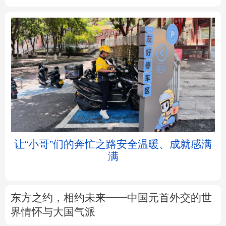
北京
天津
河北
山西
辽宁
吉林
上海
江苏
浙江
安徽
福建
江西
让“小哥”们的奔忙之路安全温暖、成就感满
满
山东
河南
湖北
湖南
广东
广西
海南
重庆
东方之约，相约未来——中国元首外交的世
四川
贵州
云南
西藏
界情怀与大国气派
陕西
甘肃
青海
宁夏
以数观势丨知识产权强国建设驶入“快车道”
新疆
内蒙古
黑龙江
树立和践行正确政绩观
不作无补之功 不为