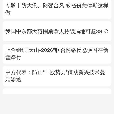
我国中东部大范围桑拿天持续局地可超38℃
上合组织“天山-2026”联合网络反恐演习在新
疆举行
中方代表：防止“三股势力”借助新兴技术蔓
延渗透
热点问答丨胡塞武装连续袭船 沙特作何应对
专题丨
伊朗与阿曼就霍尔木兹海峡拟定航道
坐标达成一致
海峡现有两条航道将关闭