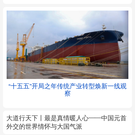
北京
天津
河北
山西
辽宁
吉林
上海
江苏
浙江
安徽
福建
江西
“十五五”开局之年传统产业转型焕新一线观
察
山东
河南
湖北
湖南
广东
广西
海南
重庆
大道行天下丨最是真情暖人心——中国元首
四川
贵州
云南
西藏
外交的
世界
情怀与大国气派
陕西
甘肃
青海
宁夏
中塔人士共话《习近平谈治国理政》第五卷
新疆
内蒙古
黑龙江