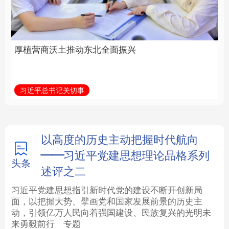
全面振兴
建设为统领加强党的各
方面建设
法律
中央文件
金融
汽车
习近平总书记关切事
学习新语
食品
人居
信息化
数字经济
学术中国
乡村振兴
银龄
溯源中国
以高度的历史主动把握时代航向
——习近平党建思想理论品格系列
城市
旅游
能源
会展
头条
述评之二
彩票
娱乐
时尚
悦读
习近平党建思想指引新时代党的建设不断开创新局
面，以把握大势、擘画党和国家发展前景的历史主
动，引领亿万人民向着强国建设、民族复兴的光明未
公益
一带一路
亚太网
上市公司
来勇毅前行
专题
文化产业
地方频道