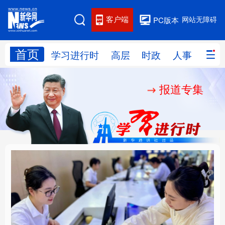
客户端
网站无障碍
PC版本
首页
网站地图
学习进行时
高层
时政
人事
国际
报道专集
学习进行时
高层
时政
人事
国际
财经
网评
港澳
台湾
思客智库
全球连线
教育
科技
科创
量子
体育
文化
书画
健康
军事
厚植营商沃土推动东北
铸魂强党丨以党的政治
访谈
视频
图片
政务