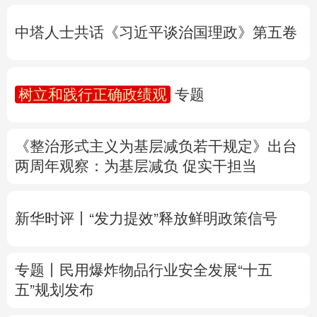
树立和践行正确政绩观
专题
多语种频道
《整治形式主义为基层减负若干规定》出台
English
Español
Français
عربى
两周年
观察
：为基层减负 促实干担当
Русский язык
日本語
한국어
新华时评丨“发力提效”释放鲜明政策信号
Deutsch
Português
专题丨
民用爆炸物品行业安全发展“十五
五”规划发布
专家解读中国首例对外贸易国家安全调查：
中国经贸治理体系一次重要升级
专题丨
“白海豚”逼近华东 罕见远洋台风将登