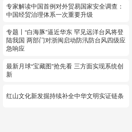
陆我国
两部门对浙闽启动防汛防台风四级应
急响应
最新月球“宝藏图”抢先看
三方面实现系统创
新
红山文化新发掘持续补全中华文明实证链条
外交部就广岛核爆81周年答问
警惕日本拥
核野心
专题丨
通航协议接近敲定？霍尔木兹海峡何
时重开？