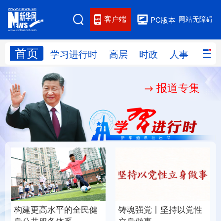
客户端
网站无障碍
PC版本
首页
网站地图
学习进行时
高层
时政
人事
国际
报道专集
学习进行时
高层
时政
人事
国际
财经
网评
港澳
台湾
思客智库
全球连线
教育
科技
科创
量子
体育
文化
书画
健康
军事
构建更高水平的全民健
铸魂强党丨坚持以党性
访谈
视频
图片
政务