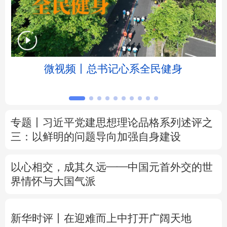
北京
天津
河北
山西
辽宁
吉林
上海
江苏
微视频丨总书记心系全民健身
浙江
安徽
福建
江西
山东
河南
湖北
湖南
专题丨
习近平党建思想理论品格系列述评之
广东
广西
海南
重庆
三：以鲜明的问题导向加强自身建设
四川
贵州
云南
西藏
以心相交，成其久远——中国元首外交的世
陕西
甘肃
青海
宁夏
界情怀与大国气派
新疆
内蒙古
黑龙江
新华时评丨在迎难而上中打开广阔天地