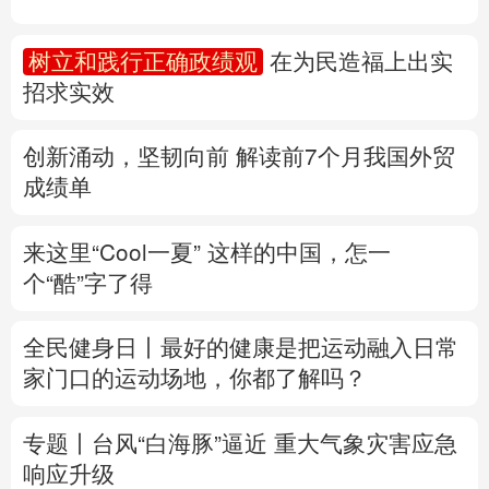
多语种频道
树立和践行正确政绩观
在为民造福上出实
招求实效
English
Español
Français
عربى
Русский язык
日本語
한국어
创新涌动，坚韧向前 解读前7个月我国外贸
成绩单
Deutsch
Português
来这里“Cool一夏”
这样的中国，怎一
个“酷”字了得
全民健身日丨
最好的健康是把运动融入日常
家门口的运动场地，你都了解吗？
专题丨
台风“白海豚”逼近 重大气象灾害应急
响应升级