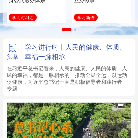
身公共服务体系
立身做事
法律
中央文件
金融
汽车
学而时习之
学习新语
食品
人居
信息化
数字经济
学术中国
乡村振兴
银龄
溯源中国
学习进行时丨人民的健康、体质、
幸福一脉相承
头条
城市
旅游
能源
会展
在习近平总书记看来，人民的健康、人民的体质、人
民的幸福，都是一脉相承的
推动全民全运，以运动
彩票
娱乐
时尚
悦读
促健康，习近平总书记一直是积极倡导者和践行者
专题
公益
一带一路
亚太网
上市公司
文化产业
地方频道