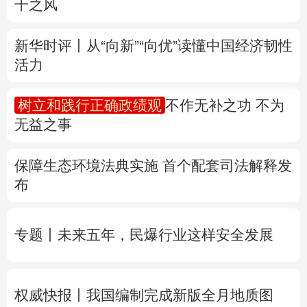
树立和践行正确政绩观
不作无补之功 不为
多语种频道
无益之事
English
Español
Français
عربى
保障生态环境法典实施 首个配套司法解释发
Русский язык
日本語
한국어
布
Deutsch
Português
专题丨
未来五年，民爆行业这样安全发展
权威快报丨我国编制完成新版全月地质图
“白海豚”迫近，8月会有几个台风登陆或影响
我国