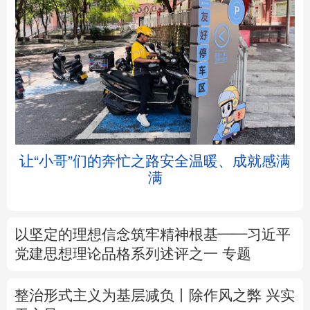
北京
天津
河北
山西
辽宁
吉林
上海
江苏
让“小哥”们的奔忙之路安全温暖、成就感满
满
浙江
安徽
福建
江西
山东
河南
湖北
湖南
以坚定的理想信念筑牢精神根基——习近平
党建思想理论品格系列述评之一
专题
广东
广西
海南
重庆
四川
贵州
云南
西藏
整治形式主义为基层减负丨除作风之弊 兴实
干之风
陕西
甘肃
青海
宁夏
新华时评丨从“向新”“向优”读懂中国经济韧性
新疆
内蒙古
黑龙江
活力