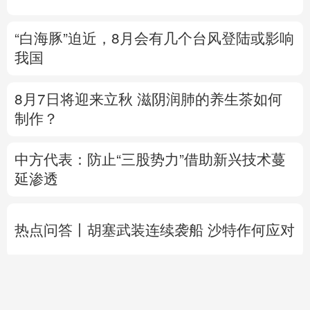
8月7日将迎来立秋 滋阴润肺的养生茶如何
制作？
中方代表：防止“三股势力”借助新兴技术蔓
延渗透
热点问答丨胡塞武装连续袭船 沙特作何应对
专题丨
伊朗与阿曼就霍尔木兹海峡拟定航道
坐标达成一致
海峡现有两条航道将关闭
直播中