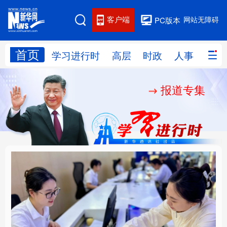
客户端
网站无障碍
PC版本
首页
网站地图
学习进行时
高层
时政
人事
国际
报道专集
学习进行时
高层
时政
人事
国际
财经
网评
港澳
台湾
思客智库
全球连线
教育
科技
科创
量子
体育
文化
书画
健康
军事
厚植营商沃土推动东北
铸魂强党丨以党的政治
访谈
视频
图片
政务