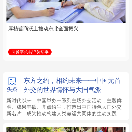
全面振兴
建设为统领加强党的各
方面建设
法律
中央文件
金融
汽车
习近平总书记关切事
学习新语
食品
人居
信息化
数字经济
学术中国
乡村振兴
银龄
溯源中国
东方之约，相约未来——中国元首
外交的世界情怀与大国气派
头条
城市
旅游
能源
会展
新时代以来，中国举办一系列主场外交活动，主题鲜
明、成果丰硕、亮点纷呈，打造出中国特色大国外交
彩票
娱乐
时尚
悦读
新名片，成为推动构建人类命运共同体的生动实践
公益
一带一路
亚太网
上市公司
文化产业
地方频道