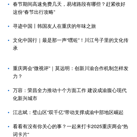
春节期间高速免费几天，易堵路段有哪些？赶紧收好
这份“春节出行攻略”
寻迹中国丨韩国友人在重庆的年味之旅
文化中国行｜最是那一声“嘿咗”！川江号子里的文化传
承
重庆两会“微视评”｜莫远明：创新川渝合作机制怎样发
力？
万容：荣昌全力推动十个方面工作 建设成渝腹心现代
化新兴城市
江志斌：璧山区“双千亿”带动支撑成渝中部地区崛起
看看有没有你关心的事？一起来打卡2025重庆两会“热
词卡片“