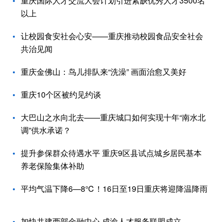
重庆国际人才交流大会计划引进紧缺优秀人才3500名
以上
让校园食安社会心安——重庆推动校园食品安全社会
共治见闻
重庆金佛山：鸟儿排队来“洗澡” 画面治愈又美好
重庆10个区被约见约谈
大巴山之水向北去——重庆城口如何实现十年“南水北
调”供水承诺？
提升参保群众待遇水平 重庆9区县试点城乡居民基本
养老保险集体补助
平均气温下降6—8℃！16日至19日重庆将迎降温降雨
加快共建西部金融中心 成渝人才服务联盟成立