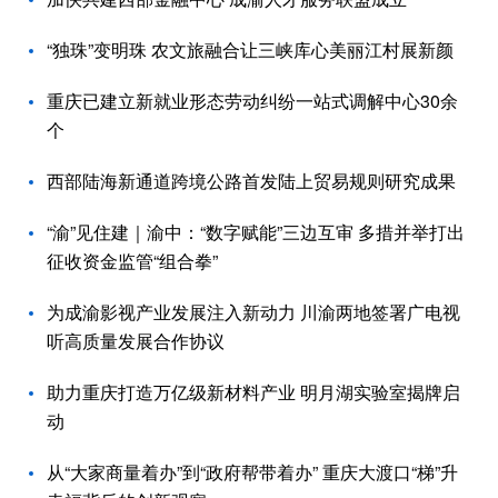
“独珠”变明珠 农文旅融合让三峡库心美丽江村展新颜
重庆已建立新就业形态劳动纠纷一站式调解中心30余
个
西部陆海新通道跨境公路首发陆上贸易规则研究成果
“渝”见住建｜渝中：“数字赋能”三边互审 多措并举打出
征收资金监管“组合拳”
为成渝影视产业发展注入新动力 川渝两地签署广电视
听高质量发展合作协议
助力重庆打造万亿级新材料产业 明月湖实验室揭牌启
动
从“大家商量着办”到“政府帮带着办” 重庆大渡口“梯”升