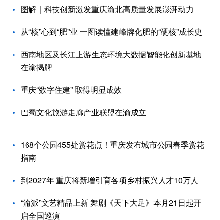
图解｜科技创新激发重庆渝北高质量发展澎湃动力
从“核”心到“肥”业 一图读懂建峰牌化肥的“硬核”成长史
西南地区及长江上游生态环境大数据智能化创新基地
在渝揭牌
重庆“数字住建” 取得明显成效
巴蜀文化旅游走廊产业联盟在渝成立
168个公园455处赏花点！重庆发布城市公园春季赏花
指南
到2027年 重庆将新增引育各项乡村振兴人才10万人
“渝派”文艺精品上新 舞剧《天下大足》本月21日起开
启全国巡演