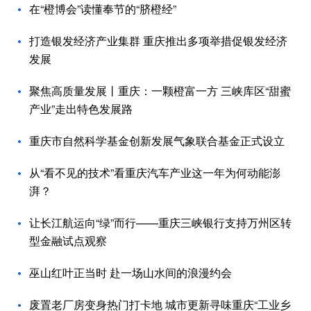
在“橙博会”读懂奉节的“脐橙经”
打造银发经济产业集群 重庆推出多项举措促银发经济
发展
聚焦高质量发展丨重庆：一颗橙富一方 三峡库区“甜蜜
产业”走出特色发展路
重庆市自然科学基金创新发展气象联合基金正式设立
从“看不见的技术”看重庆汽车产业这一年为何动能澎
湃？
让长江航运向“绿”而行——重庆三峡银行支持万州区转
型金融试点观察
巫山红叶正当时 赴一场山水间的浪漫约会
废置老厂房变身热门打卡地 城市更新寻味重庆“工业乡