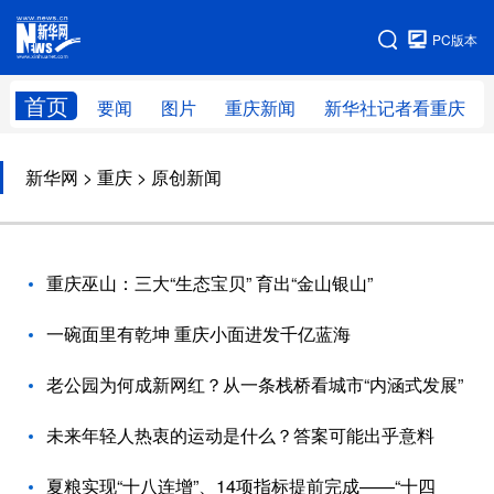
手机版
PC版本
网站地图
首页
要闻
图片
重庆新闻
新华社记者看重庆
新华网
>
重庆
> 原创新闻
重庆巫山：三大“生态宝贝” 育出“金山银山”
一碗面里有乾坤 重庆小面进发千亿蓝海
老公园为何成新网红？从一条栈桥看城市“内涵式发展”
未来年轻人热衷的运动是什么？答案可能出乎意料
夏粮实现“十八连增”、14项指标提前完成——“十四