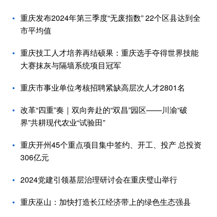
重庆发布2024年第三季度“无废指数” 22个区县达到全
市平均值
重庆技工人才培养再结硕果：重庆选手夺得世界技能
大赛抹灰与隔墙系统项目冠军
重庆市事业单位考核招聘紧缺高层次人才2801名
改革“四重”奏｜双向奔赴的“双昌”园区——川渝“破
界”共耕现代农业“试验田”
重庆开州45个重点项目集中签约、开工、投产 总投资
306亿元
2024党建引领基层治理研讨会在重庆璧山举行
重庆巫山：加快打造长江经济带上的绿色生态强县