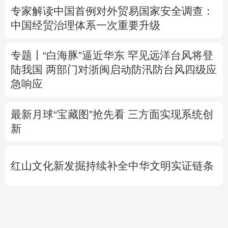
陆我国
两部门对浙闽启动防汛防台风四级应
急响应
最新月球“宝藏图”抢先看
三方面实现系统创
新
红山文化新发掘持续补全中华文明实证链条
外交部就广岛核爆81周年答问
警惕日本拥
核野心
专题丨
伊拟禁敌对方通行霍尔木兹海峡 重罚
违规者
伊媒：格什姆岛附近爆炸声系打
击“敌对目标”所致