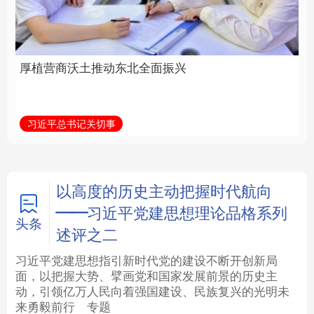
全面振兴
建设为统领加强党的各
方面建设
法律
中央文件
金融
汽车
习近平总书记关切事
学习新语
食品
人居
信息化
数字经济
学术中国
乡村振兴
银龄
溯源中国
以高度的历史主动把握时代航向
——习近平党建思想理论品格系列
城市
旅游
能源
会展
头条
述评之二
彩票
娱乐
时尚
悦读
习近平党建思想指引新时代党的建设不断开创新局
面，以把握大势、擘画党和国家发展前景的历史主
动，引领亿万人民向着强国建设、民族复兴的光明未
公益
一带一路
亚太网
上市公司
来勇毅前行
专题
文化产业
地方频道