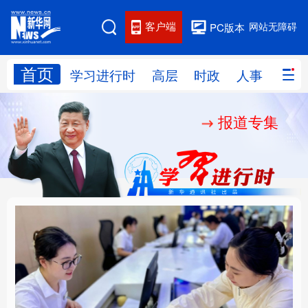
客户端
网站无障碍
PC版本
首页
网站地图
学习进行时
高层
时政
人事
国际
报道专集
学习进行时
高层
时政
人事
国际
财经
网评
港澳
台湾
思客智库
全球连线
教育
科技
科创
量子
体育
文化
书画
健康
军事
厚植营商沃土推动东北
铸魂强党丨以党的政治
访谈
视频
图片
政务