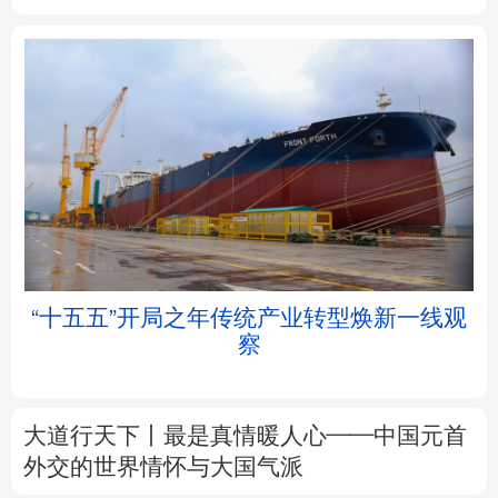
北京
天津
河北
山西
辽宁
吉林
上海
江苏
浙江
安徽
福建
江西
“十五五”开局之年传统产业转型焕新一线观
察
山东
河南
湖北
湖南
广东
广西
海南
重庆
大道行天下丨最是真情暖人心——中国元首
四川
贵州
云南
西藏
外交的
世界
情怀与大国气派
陕西
甘肃
青海
宁夏
中塔人士共话《习近平谈治国理政》第五卷
新疆
内蒙古
黑龙江