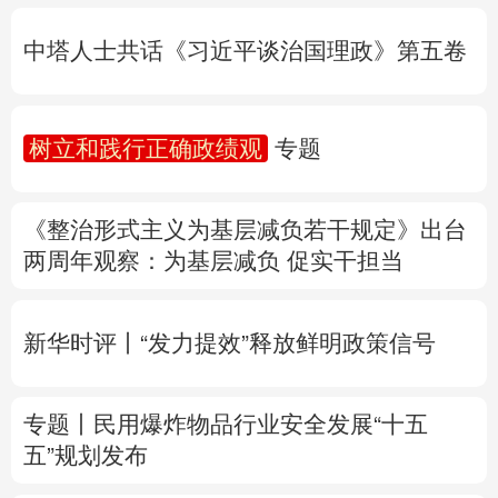
树立和践行正确政绩观
专题
多语种频道
《整治形式主义为基层减负若干规定》出台
English
Español
Français
عربى
两周年
观察
：为基层减负 促实干担当
Русский язык
日本語
한국어
新华时评丨“发力提效”释放鲜明政策信号
Deutsch
Português
专题丨
民用爆炸物品行业安全发展“十五
五”规划发布
专家解读中国首例对外贸易国家安全调查：
中国经贸治理体系一次重要升级
专题丨
“白海豚”逼近华东 罕见远洋台风将登