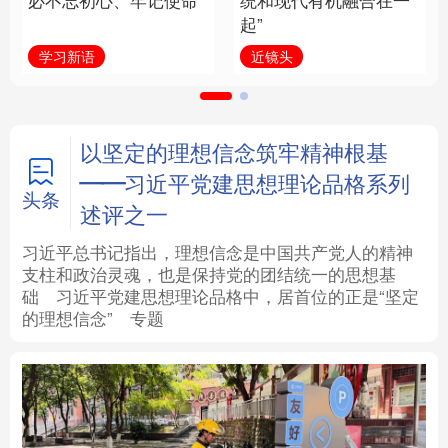
必不忘初心、牢记使命
统和现代有机融合在一
起”
法律
中央文件
金融
汽车
学习新语
近镜头
食品
人居
信息化
数字经济
学术中国
乡村振兴
银龄
溯源中国
以坚定的理想信念筑牢精神根基
——习近平党建思想理论品格系列
城市
旅游
能源
会展
头条
述评之一
彩票
娱乐
时尚
悦读
习近平总书记指出，理想信念是中国共产党人的精神
支柱和政治灵魂，也是保持党的团结统一的思想基
础
习近平
党建思想理论品格中，居首位的正是“坚定
公益
一带一路
亚太网
上市公司
的理想信念”
专题
文化产业
地方频道