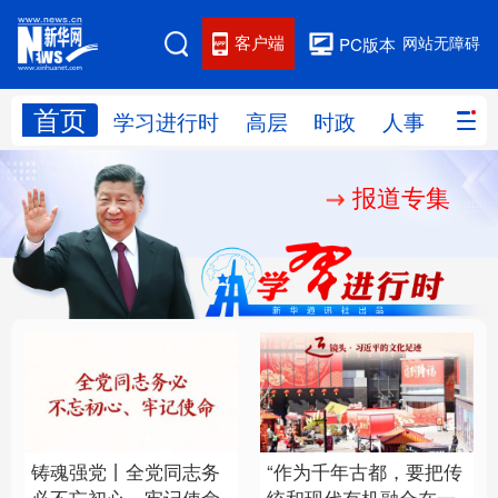
客户端
网站无障碍
PC版本
首页
网站地图
学习进行时
高层
时政
人事
国际
报道专集
学习进行时
高层
时政
人事
国际
财经
网评
港澳
台湾
思客智库
全球连线
教育
科技
科创
量子
体育
文化
书画
健康
军事
铸魂强党丨全党同志务
“作为千年古都，要把传
访谈
视频
图片
政务