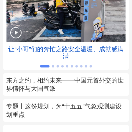
北京
天津
河北
山西
辽宁
吉林
上海
江苏
浙江
安徽
福建
江西
让“小哥”们的奔忙之路安全温暖、成就感满
满
山东
河南
湖北
湖南
广东
广西
海南
重庆
东方之约，相约未来——中国元首外交的世
四川
贵州
云南
西藏
界情怀与大国气派
陕西
甘肃
青海
宁夏
专题丨
这份规划，为“十五五”气象观测建设
划重点
新疆
内蒙古
黑龙江