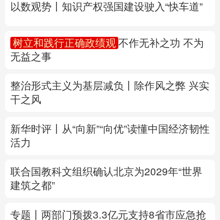
以数观势丨知识产权强国建设驶入“快车道”
多语种频道
树立和践行正确政绩观
不作无补之功 不为
English
Español
Français
عربى
无益之事
Русский язык
日本語
한국어
整治形式主义为基层减负丨除作风之弊 兴实
Deutsch
Português
干之风
新华时评丨从“向新”“向优”读懂中国经济韧性
活力
联合国教科文组织确认北京为2029年“世界
建筑之都”
专题丨
两部门预拨3.3亿元支持8省市应急抢