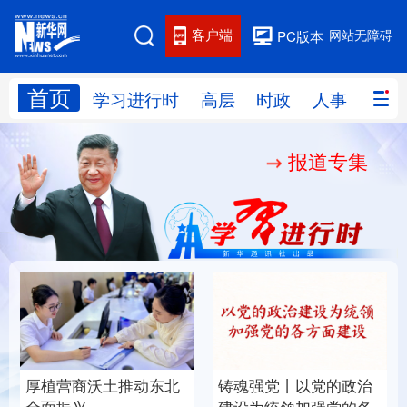
客户端
网站无障碍
PC版本
首页
网站地图
学习进行时
高层
时政
人事
国际
报道专集
学习进行时
高层
时政
人事
国际
财经
网评
港澳
台湾
思客智库
全球连线
教育
科技
科创
量子
体育
文化
书画
健康
军事
厚植营商沃土推动东北
铸魂强党丨以党的政治
访谈
视频
图片
政务