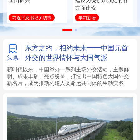
全面振兴
建设为统领加强党的各
方面建设
法律
中央文件
金融
汽车
习近平总书记关切事
学习新语
食品
人居
信息化
数字经济
学术中国
乡村振兴
银龄
溯源中国
东方之约，相约未来——中国元首
外交的世界情怀与大国气派
头条
城市
旅游
能源
会展
新时代以来，中国举办一系列主场外交活动，主题鲜
明、成果丰硕、亮点纷呈，打造出中国特色大国外交
彩票
娱乐
时尚
悦读
新名片，成为推动构建人类命运共同体的生动实践
公益
一带一路
亚太网
上市公司
文化产业
地方频道