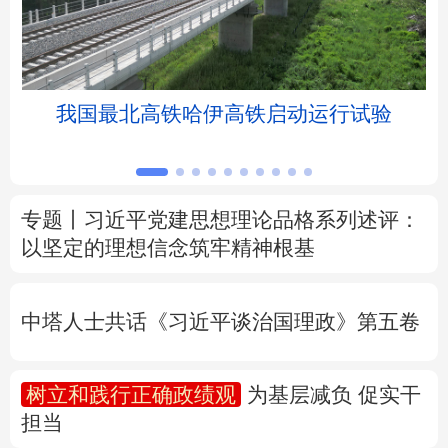
北京
天津
河北
山西
辽宁
吉林
上海
江苏
我国最北高铁哈伊高铁启动运行试验
浙江
安徽
福建
江西
山东
河南
湖北
湖南
专题丨
习近平党建思想理论品格系列述评：
以坚定的理想信念筑牢精神根基
广东
广西
海南
重庆
四川
贵州
云南
西藏
中塔人士共话《习近平谈治国理政》第五卷
陕西
甘肃
青海
宁夏
树立和践行正确政绩观
为基层减负 促实干
新疆
内蒙古
黑龙江
担当