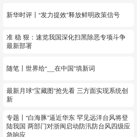
多语种频道
新华时评丨“发力提效”释放鲜明政策信号
English
Español
Français
عربى
准 稳 狠：速览我国深化扫黑除恶专项斗争
Русский язык
日本語
한국어
最新部署
Deutsch
Português
随笔丨世界给“__在中国”填新词
最新月球“宝藏图”抢先看
三方面实现系统创
新
专题丨
“白海豚”逼近华东 罕见远洋台风将登
陆我国
两部门对浙闽启动防汛防台风四级应
急响应