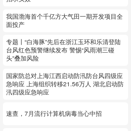
多语种频道
我国渤海首个千亿方大气田一期开发项目全
面投产
English
Español
Français
عربى
Русский язык
日本語
한국어
专题丨
“白海豚”先后在浙江玉环和乐清登陆
台风红色预警继续发布
警惕“风雨潮三碰
Deutsch
Português
头”叠加风险
国家防总对上海江西启动防汛防台风四级应
急响应
上海组织转移21.56万人
湖北启动防
汛四级应急响应
速查，7月流行计算机病毒当心中招