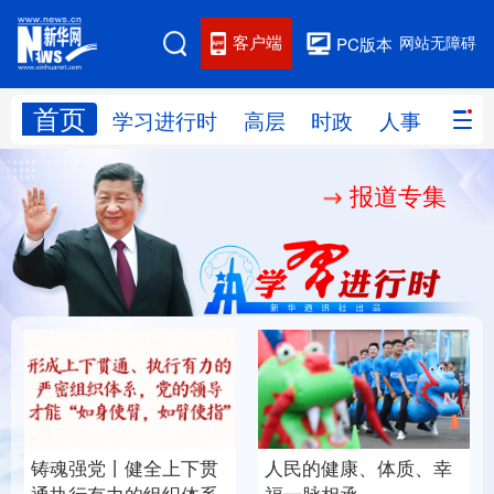
客户端
网站无障碍
PC版本
首页
网站地图
学习进行时
高层
时政
人事
国际
报道专集
学习进行时
高层
时政
人事
国际
财经
网评
港澳
台湾
思客智库
全球连线
教育
科技
科创
量子
体育
文化
书画
健康
军事
铸魂强党丨健全上下贯
人民的健康、体质、幸
访谈
视频
图片
政务