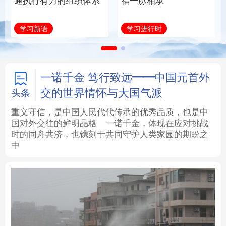
通执行有力的组织体系
福一脉相承
法律
中央文件
金融
汽车
学习新语
学习进行时
食品
人居
信息化
数字经济
学术中国
乡村振兴
银龄
溯源中国
一诺千金 笃行致远——中国元首外
交的世界情怀与大国气派
头条
城市
旅游
能源
会展
重义守信，是中国人民代代传承的优秀品质，也是中
国对外交往的鲜明品格
一诺千金，体现在应对挑战
彩票
娱乐
时尚
悦读
时的同舟共济，也镌刻于共同守护人类家园的期盼之
中
公益
一带一路
亚太网
上市公司
文化产业
地方频道