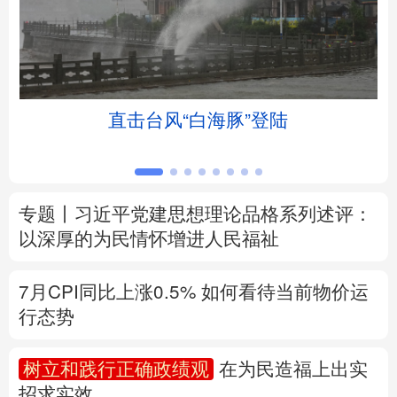
北京
天津
河北
山西
辽宁
吉林
上海
江苏
土
直击台风“白海豚”登陆
浙江
安徽
福建
江西
山东
河南
湖北
湖南
专题丨
习近平党建思想理论品格系列述评：
广东
广西
海南
重庆
以深厚的为民情怀增进人民福祉
四川
贵州
云南
西藏
7月CPI同比上涨0.5%
如何看待当前物价运
陕西
甘肃
青海
宁夏
行态势
新疆
内蒙古
黑龙江
树立和践行正确政绩观
在为民造福上出实
招求实效