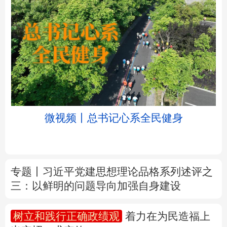
北京
天津
河北
山西
辽宁
吉林
上海
江苏
微视频丨总书记心系全民健身
浙江
安徽
福建
江西
山东
河南
湖北
湖南
专题丨
习近平党建思想理论品格系列述评之
三：以鲜明的问题导向加强自身建设
广东
广西
海南
重庆
四川
贵州
云南
西藏
树立和践行正确政绩观
着力在为民造福上
出实招、求实效
陕西
甘肃
青海
宁夏
新疆
内蒙古
黑龙江
新华时评丨在迎难而上中打开广阔天地