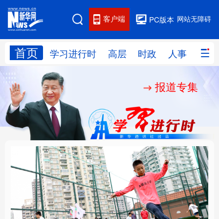
客户端
网站无障碍
PC版本
首页
网站地图
学习进行时
高层
时政
人事
国际
报道专集
学习进行时
高层
时政
人事
国际
财经
网评
港澳
台湾
思客智库
全球连线
教育
科技
科创
量子
体育
文化
书画
健康
军事
构建更高水平的全民健
乐享全民健身 共筑健康
访谈
视频
图片
政务