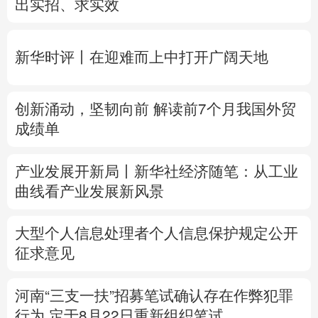
创新涌动，坚韧向前 解读前7个月我国外贸
多语种频道
成绩单
English
Español
Français
عربى
产业发展开新局丨
新华社经济随笔：从工业
Русский язык
日本語
한국어
曲线看产业发展新风景
Deutsch
Português
大型个人信息处理者个人信息保护规定公开
征求意见
河南“三支一扶”招募笔试确认存在作弊犯罪
行为
定于8月22日重新组织笔试
专题丨
台风“白海豚”预计在浙闽沿海登陆
浙
闽启动防汛防台风三级应急响应
6省市启动
洪水防御Ⅳ级响应