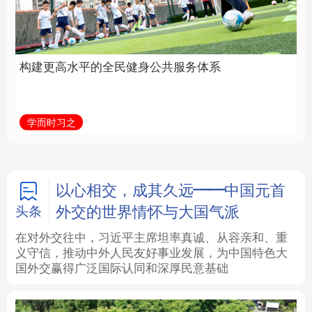
身公共服务体系
中国
法律
中央文件
金融
汽车
学而时习之
学习新语
食品
人居
信息化
数字经济
学术中国
乡村振兴
银龄
溯源中国
以心相交，成其久远——中国元首
外交的世界情怀与大国气派
头条
城市
旅游
能源
会展
在对外交往中，习近平主席坦率真诚、从容亲和、重
义守信，推动中外人民友好事业发展，为中国特色大
彩票
娱乐
时尚
悦读
国外交赢得广泛国际认同和深厚民意基础
公益
一带一路
亚太网
上市公司
文化产业
地方频道