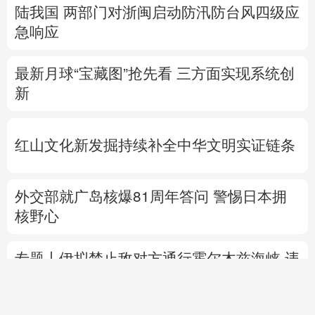
陆我国
两部门对浙闽启动防汛防台风四级应
急响应
最新月球“宝藏图”抢先看
三方面实现系统创
新
红山文化新发掘持续补全中华文明实证链条
外交部就广岛核爆81周年答问
警惕日本拥
核野心
专题丨
伊拟禁止敌对方通行霍尔木兹海峡 违
者重罚