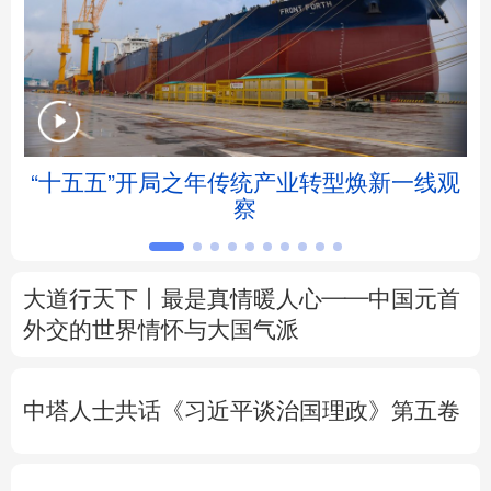
北京
天津
河北
山西
辽宁
吉林
上海
江苏
浙江
安徽
福建
江西
“十五五”开局之年传统产业转型焕新一线观
察
山东
河南
湖北
湖南
广东
广西
海南
重庆
大道行天下丨最是真情暖人心——中国元首
四川
贵州
云南
西藏
外交的
世界
情怀与大国气派
陕西
甘肃
青海
宁夏
中塔人士共话《习近平谈治国理政》第五卷
新疆
内蒙古
黑龙江