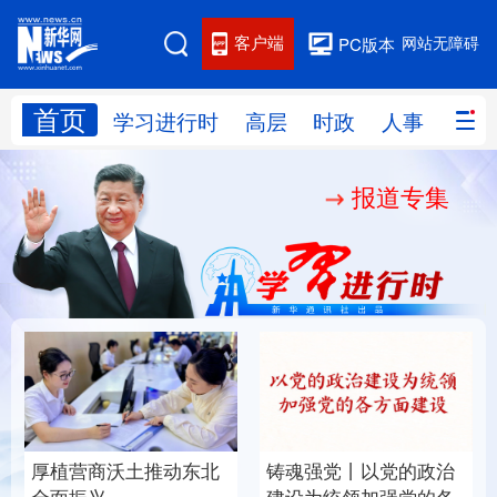
客户端
网站无障碍
PC版本
首页
网站地图
学习进行时
高层
时政
人事
国际
报道专集
学习进行时
高层
时政
人事
国际
财经
网评
港澳
台湾
思客智库
全球连线
教育
科技
科创
量子
体育
文化
书画
健康
军事
厚植营商沃土推动东北
铸魂强党丨以党的政治
访谈
视频
图片
政务