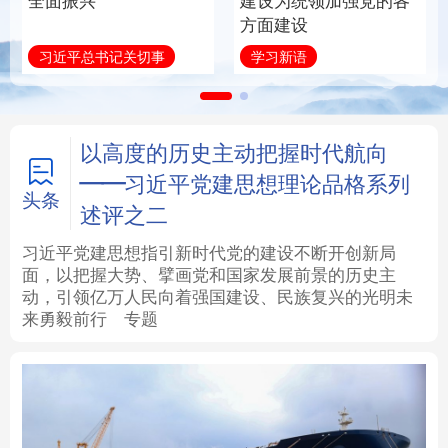
全面振兴
建设为统领加强党的各
方面建设
法律
中央文件
金融
汽车
习近平总书记关切事
学习新语
食品
人居
信息化
数字经济
学术中国
乡村振兴
银龄
溯源中国
以高度的历史主动把握时代航向
——习近平党建思想理论品格系列
城市
旅游
能源
会展
头条
述评之二
彩票
娱乐
时尚
悦读
习近平党建思想指引新时代党的建设不断开创新局
面，以把握大势、擘画党和国家发展前景的历史主
动，引领亿万人民向着强国建设、民族复兴的光明未
公益
一带一路
亚太网
上市公司
来勇毅前行
专题
文化产业
地方频道