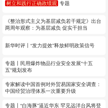
树立和践行正确政绩观
专题
多语种频道
《整治形式主义为基层减负若干规定》出台
English
Español
Français
عربى
两周年
观察
：为基层减负 促实干担当
Русский язык
日本語
한국어
新华时评丨“发力提效”释放鲜明政策信号
Deutsch
Português
专题丨
民用爆炸物品行业安全发展“十五
五”规划发布
专家解读中国首例对外贸易国家安全调查：
中国经贸治理体系一次重要升级
专题丨
“白海豚”逼近华东 罕见远洋台风将登