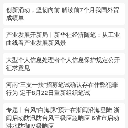
创新涌动，坚韧向前 解读前7个月我国外贸
多语种频道
成绩单
English
Español
Français
عربى
产业发展开新局丨
新华社经济随笔：从工业
Русский язык
日本語
한국어
曲线看产业发展新风景
Deutsch
Português
大型个人信息处理者个人信息保护规定公开
征求意见
河南“三支一扶”招募笔试确认存在作弊犯罪
行为
定于8月22日重新组织笔试
专题丨
台风“白海豚”预计在浙闽沿海登陆
浙
闽启动防汛防台风三级应急响应
6省市启动
洪水防御Ⅳ级响应