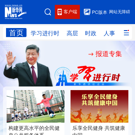
客户端
网站无障碍
PC版本
首页
网站地图
学习进行时
高层
时政
人事
国际
报道专集
学习进行时
高层
时政
人事
国际
财经
网评
港澳
台湾
思客智库
全球连线
教育
科技
科创
量子
体育
文化
书画
健康
军事
构建更高水平的全民健
乐享全民健身 共筑健康
访谈
视频
图片
政务