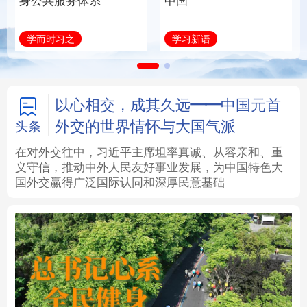
身公共服务体系
中国
法律
中央文件
金融
汽车
学而时习之
学习新语
食品
人居
信息化
数字经济
学术中国
乡村振兴
银龄
溯源中国
以心相交，成其久远——中国元首
外交的世界情怀与大国气派
头条
城市
旅游
能源
会展
在对外交往中，习近平主席坦率真诚、从容亲和、重
义守信，推动中外人民友好事业发展，为中国特色大
彩票
娱乐
时尚
悦读
国外交赢得广泛国际认同和深厚民意基础
公益
一带一路
亚太网
上市公司
文化产业
地方频道