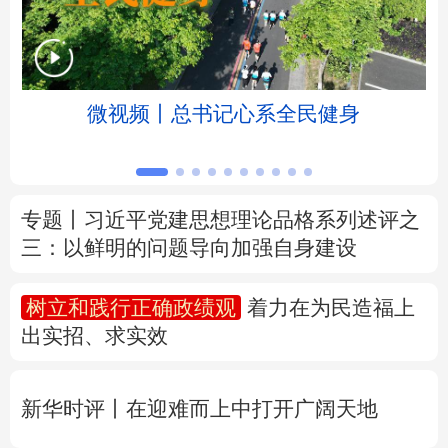
北京
天津
河北
山西
辽宁
吉林
上海
江苏
微视频丨总书记心系全民健身
浙江
安徽
福建
江西
山东
河南
湖北
湖南
专题丨
习近平党建思想理论品格系列述评之
三：以鲜明的问题导向加强自身建设
广东
广西
海南
重庆
四川
贵州
云南
西藏
树立和践行正确政绩观
着力在为民造福上
出实招、求实效
陕西
甘肃
青海
宁夏
新疆
内蒙古
黑龙江
新华时评丨在迎难而上中打开广阔天地