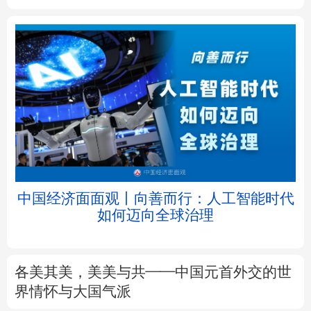
北京
天津
河北
山西
辽宁
吉林
上海
江苏
浙江
安徽
福建
江西
中国经济面面观丨向善而行：人工智能时代
如何迈向全球治理
山东
河南
湖北
湖南
广东
广西
海南
重庆
各美其美，美美与共——中国元首外交的世
四川
贵州
云南
西藏
界情怀与大国气派
陕西
甘肃
青海
宁夏
7月份CPI同比上涨0.5%
PPI同比上涨3.5%
解读
新疆
内蒙古
黑龙江
前7月进口增速高于出口8个百分点，意味着