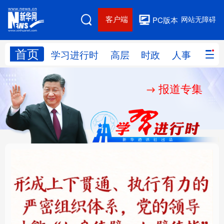
客户端
网站无障碍
PC版本
首页
网站地图
学习进行时
高层
时政
人事
国际
报道专集
学习进行时
高层
时政
人事
国际
财经
网评
港澳
台湾
思客智库
全球连线
教育
科技
科创
量子
体育
文化
书画
健康
军事
铸魂强党丨健全上下贯
人民的健康、体质、幸
访谈
视频
图片
政务