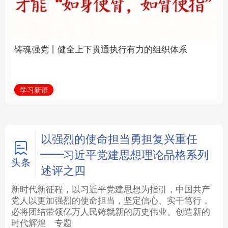
通执行有力的组织体系
福一脉相承
法律
中央文件
金融
汽车
学习新语
学习进行时
食品
人居
信息化
数字经济
学术中国
乡村振兴
银龄
溯源中国
以强烈的使命担当勇担复兴重任
——习近平党建思想理论品格系列
城市
旅游
能源
会展
头条
述评之四
彩票
娱乐
时尚
悦读
新时代新征程，以习近平党建思想为指引，中国共产
党人以更加强烈的使命担当，坚定信心、实干笃行，
必将团结带领亿万人民铸就新的历史伟业、创造新的
公益
一带一路
亚太网
上市公司
时代辉煌
专题
文化产业
地方频道