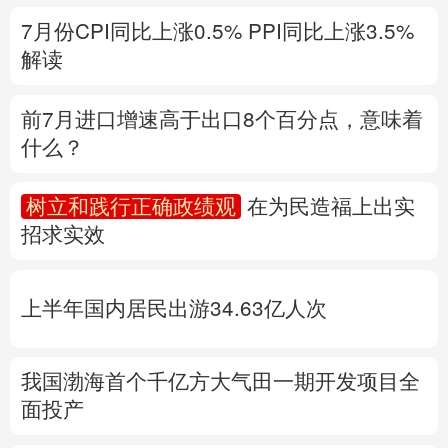
什么？
多语种频道
树立和践行正确政绩观
在为民造福上出实
English
Español
Français
عربى
招求实效
Русский язык
日本語
한국어
上半年国内居民出游34.63亿人次
Deutsch
Português
我国渤海首个千亿方大气田一期开发项目全
面投产
专题丨
“白海豚”与此前的“巴威”有何异同？
台
风红色预警发布
风暴潮和海浪双红警报
地
质灾害橙警