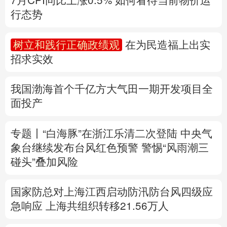
多语种频道
我国渤海首个千亿方大气田一期开发项目全
面投产
English
Español
Français
عربى
Русский язык
日本語
한국어
专题丨
“白海豚”在浙江乐清二次登陆
中央气
象台继续发布台风红色预警
警惕“风雨潮三
Deutsch
Português
碰头”叠加风险
国家防总对上海江西启动防汛防台风四级应
急响应
上海共组织转移21.56万人
速查，7月流行计算机病毒当心中招
中国第16次北冰洋考察队“雪龙2”号开始冰