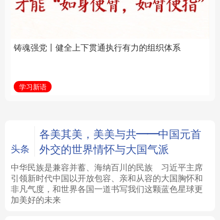
通执行有力的组织体系
福一脉相承
法律
中央文件
金融
汽车
学习新语
学习进行时
食品
人居
信息化
数字经济
学术中国
乡村振兴
银龄
溯源中国
各美其美，美美与共——中国元首
外交的世界情怀与大国气派
头条
城市
旅游
能源
会展
中华民族是兼容并蓄、海纳百川的民族
习近平主席
引领新时代中国以开放包容、亲和从容的大国胸怀和
彩票
娱乐
时尚
悦读
非凡气度，和世界各国一道书写我们这颗蓝色星球更
加美好的未来
公益
一带一路
亚太网
上市公司
文化产业
地方频道