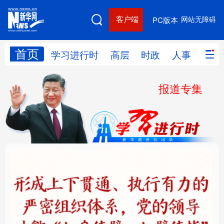
客户端
网站无障碍
PC版本
首页
网站地图
学习进行时
高层
时政
人事
国际
报道专集
学习进行时
高层
时政
人事
国际
财经
网评
港澳
台湾
思客智库
全球连线
教育
科技
科创
量子
体育
文化
书画
健康
军事
铸魂强党丨健全上下贯
人民的健康、体质、幸
访谈
视频
图片
政务