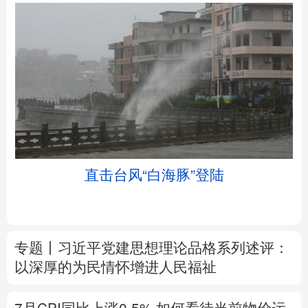
北京
天津
河北
山西
辽宁
吉林
上海
江苏
直击台风“白海豚”登陆
浙江
安徽
福建
江西
山东
河南
湖北
湖南
专题丨
习近平党建思想理论品格系列述评：
广东
广西
海南
重庆
以深厚的为民情怀增进人民福祉
四川
贵州
云南
西藏
7月CPI同比上涨0.5%
如何看待当前物价运
陕西
甘肃
青海
宁夏
行态势
新疆
内蒙古
黑龙江
树立和践行正确政绩观
在为民造福上出实
招求实效