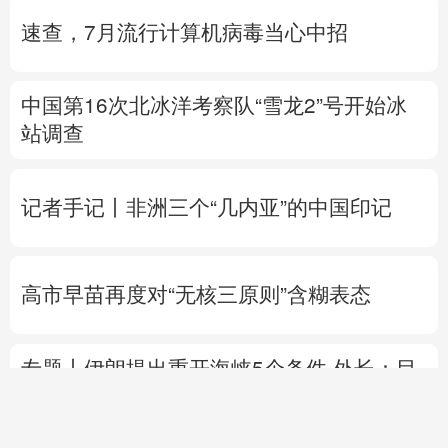
站调查
记者手记丨非洲三个“几内亚”的中国印记
高市早苗再度对“无核三原则”含糊表态
专题丨
伊朗提出重开海峡5个条件
外长：目
前伊美没有进行任何谈判
伊朗总统与最高领
袖会面
美参议院通过临时拨款法案 暂缓政府“停
摆”风险