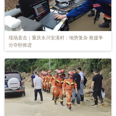
现场直击｜重庆永川安溪村：地势复杂 救援争
分夺秒推进