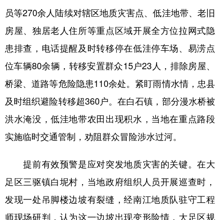
员等270余人陆续对辖区地质灾害点、低洼地带、老旧
房屋、独居老人住所等重点区域开展全方位拉网式隐
患排查，电话提醒及时转移停在低洼停车场、易涝点
位车辆80余辆，转移安置群众15户23人，排除房屋、
桥梁、道路等危险隐患110余处。紧盯雨情水情，忠县
及时组织避险转移超360户。在白石镇，部分漫水桥被
洪水淹没，低洼地带农田出现积水，当地在重点路段
实施临时交通管制，劝阻群众冒险涉水过河。
提前有效预警是应对突发地质灾害的关键。在大
足区三驱镇白坭村，当地政府组织人员开展巡查时，
发现一处吊脚楼边坡有裂缝，经南江地质队驻守工程
师现场研判，认为这一边坡出现变形险情，大足区规