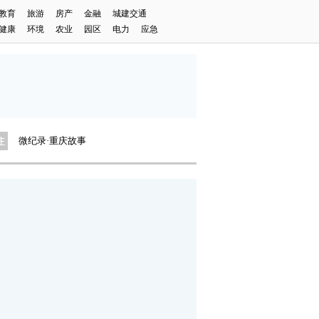
教育
旅游
房产
金融
城建交通
健康
环境
农业
园区
电力
应急
“设计之力”为制造业发展赋能
“农”情相伴 向“绿”而行
重庆环投集团首届摄影大赛启动
微纪录·重庆故事
重庆制造业“新含量”里的新气象
2023中国（悦来）体教融合大会
凯德青少年创想家公益项目系列活动
麻辣舌尖上的“手艺人”
“设计之力”为制造业发展赋能
“农”情相伴 向“绿”而行