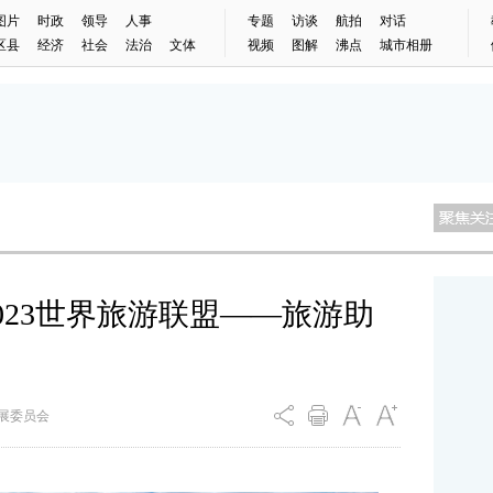
图片
时政
领导
人事
专题
访谈
航拍
对话
区县
经济
社会
法治
文体
视频
图解
沸点
城市相册
023世界旅游联盟——旅游助
发展委员会