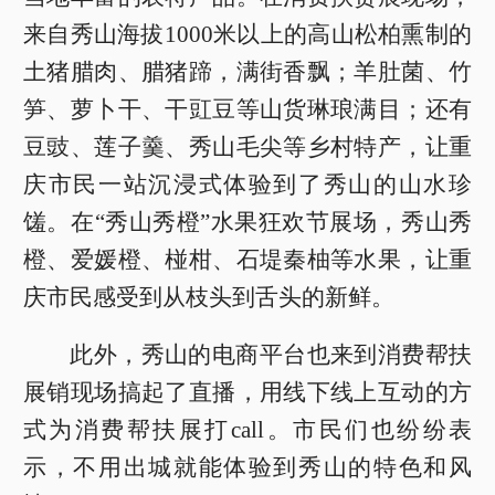
来自秀山海拔1000米以上的高山松柏熏制的
土猪腊肉、腊猪蹄，满街香飘；羊肚菌、竹
笋、萝卜干、干豇豆等山货琳琅满目；还有
豆豉、莲子羹、秀山毛尖等乡村特产，让重
庆市民一站沉浸式体验到了秀山的山水珍
馐。在“秀山秀橙”水果狂欢节展场，秀山秀
橙、爱媛橙、椪柑、石堤秦柚等水果，让重
庆市民感受到从枝头到舌头的新鲜。
此外，秀山的电商平台也来到消费帮扶
展销现场搞起了直播，用线下线上互动的方
式为消费帮扶展打call。市民们也纷纷表
示，不用出城就能体验到秀山的特色和风