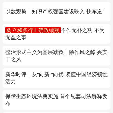
无益之事
多语种频道
整治形式主义为基层减负丨除作风之弊 兴实
English
Español
Français
عربى
干之风
Русский язык
日本語
한국어
新华时评丨从“向新”“向优”读懂中国经济韧性
Deutsch
Português
活力
保障生态环境法典实施 首个配套司法解释发
布
专题丨
防大汛、防强台风 多省份关键期这样
做