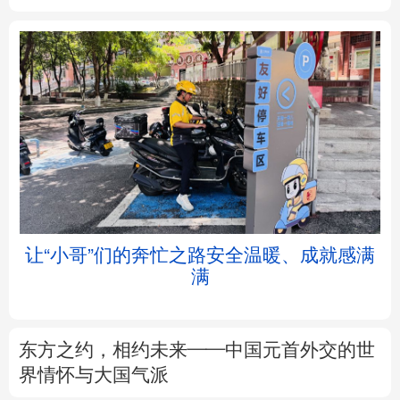
北京
天津
河北
山西
辽宁
吉林
上海
江苏
浙江
安徽
福建
江西
让“小哥”们的奔忙之路安全温暖、成就感满
满
山东
河南
湖北
湖南
广东
广西
海南
重庆
东方之约，相约未来——中国元首外交的世
四川
贵州
云南
西藏
界情怀与大国气派
陕西
甘肃
青海
宁夏
以数观势丨知识产权强国建设驶入“快车道”
新疆
内蒙古
黑龙江
树立和践行正确政绩观
不作无补之功 不为