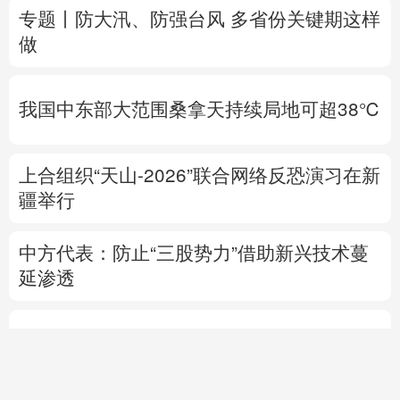
我国中东部大范围桑拿天持续局地可超38℃
上合组织“天山-2026”联合网络反恐演习在新
疆举行
中方代表：防止“三股势力”借助新兴技术蔓
延渗透
热点问答丨胡塞武装连续袭船 沙特作何应对
专题丨
伊朗与阿曼就霍尔木兹海峡拟定航道
坐标达成一致
海峡现有两条航道将关闭