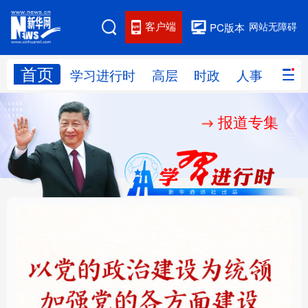
客户端
网站无障碍
PC版本
首页
网站地图
学习进行时
高层
时政
人事
国际
报道专集
学习进行时
高层
时政
人事
国际
财经
网评
港澳
台湾
思客智库
全球连线
教育
科技
科创
量子
体育
文化
书画
健康
军事
铸魂强党丨以党的政治
“作为千年古都，要把传
访谈
视频
图片
政务