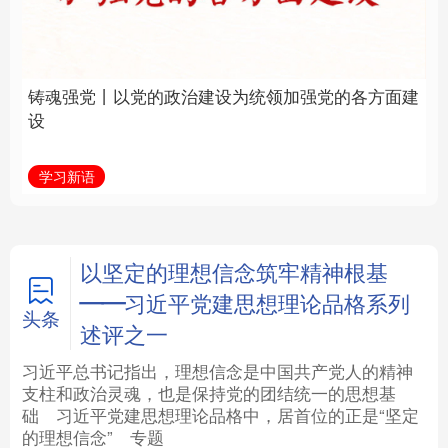
建设为统领加强党的各
统和现代有机融合在一
方面建设
起”
法律
中央文件
金融
汽车
学习新语
近镜头
食品
人居
信息化
数字经济
学术中国
乡村振兴
银龄
溯源中国
以坚定的理想信念筑牢精神根基
——习近平党建思想理论品格系列
城市
旅游
能源
会展
头条
述评之一
彩票
娱乐
时尚
悦读
习近平总书记指出，理想信念是中国共产党人的精神
支柱和政治灵魂，也是保持党的团结统一的思想基
础
习近平
党建思想理论品格中，居首位的正是“坚定
公益
一带一路
亚太网
上市公司
的理想信念”
专题
文化产业
地方频道