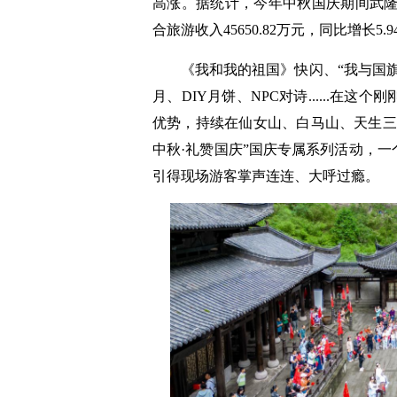
高涨。据统计，今年中秋国庆期间武隆共接
合旅游收入45650.82万元，同比增长5.9
《我和我的祖国》快闪、“我与国旗
月、DIY月饼、NPC对诗......
优势，持续在仙女山、白马山、天生三
中秋·礼赞国庆”国庆专属系列活动，
引得现场游客掌声连连、大呼过瘾。