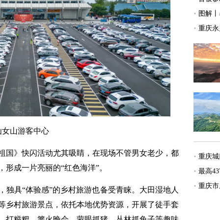
仙女山游客中心
国》快闪活动尤其吸睛，在现场不管男女老少，都
，形成一片亮丽的“红色海洋”。
独具“体验感”的乡村旅游也备受青睐。大田湿地人
等乡村旅游景点，依托本地优势资源，开展了徒手套
、打糍粑、篝火晚会、蒙眼抓猪、丛林抓兔子等趣味