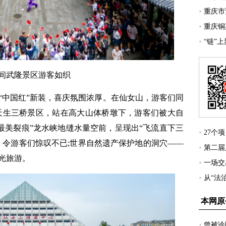
间武隆景区游客如织
中国红”新装，喜庆氛围浓厚。在仙女山，游客们同
天生三桥景区，站在高大山体桥墩下，游客们被大自
最美裂痕”龙水峡地缝水量空前，呈现出“飞流直下三
，令游客们惊叹不已;世界自然遗产保护地的洞穴——
光旅游。