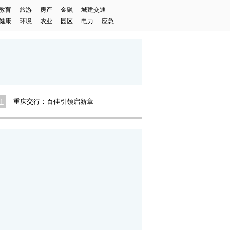
教育
旅游
房产
金融
城建交通
重庆交行：百佳引领启新章
健康
环境
农业
园区
电力
应急
重庆环投集团首届摄影大赛启动
微纪录·重庆故事
重庆制造业“新含量”里的新气象
奋进新时代 重庆新答卷
2023中国（悦来）体教融合大会
凯德青少年创想家公益项目系列活动
奋斗者时间：丰都榨菜出海记
重庆交行：百佳引领启新章
重庆环投集团首届摄影大赛启动