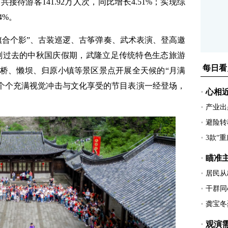
待游客141.92万人次，同比增长4.51%；实现综
4%。
合个影”、古装巡逻、古筝弹奏、武术表演、登高邀
在这个刚刚过去的中秋国庆假期，武隆立足传统特色生态旅游
桥、懒坝、归原小镇等景区景点开展全天候的“月满
一个个充满视觉冲击与文化享受的节目表演一经登场，