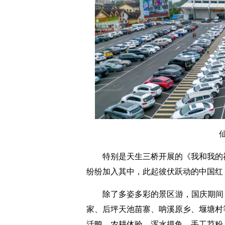
特别是天生三桥开展的《我和我的祖
纷纷加入其中，此起彼伏跃动的中国红
除了多姿多彩的景区游，国庆期间，
家、后坪天池苗寨、呐溪原乡、堰塘村
活鸭、农耕体验、浑水摸鱼、手工苕粉