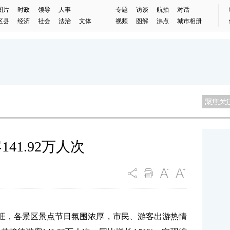
图片
时政
领导
人事
专题
访谈
航拍
对话
区县
经济
社会
法治
文体
视频
图解
沸点
城市相册
41.92万人次
旺，各景区景点节日氛围浓厚，市民、游客出游热情