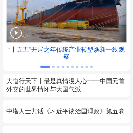
北京
天津
河北
山西
辽宁
吉林
上海
江苏
浙江
安徽
福建
江西
“十五五”开局之年传统产业转型焕新一线观
察
山东
河南
湖北
湖南
广东
广西
海南
重庆
大道行天下丨最是真情暖人心——中国元首
四川
贵州
云南
西藏
外交的
世界
情怀与大国气派
陕西
甘肃
青海
宁夏
中塔人士共话《习近平谈治国理政》第五卷
新疆
内蒙古
黑龙江