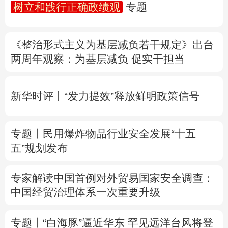
树立和践行正确政绩观
专题
多语种频道
《整治形式主义为基层减负若干规定》出台
English
Español
Français
عربى
两周年
观察
：为基层减负 促实干担当
Русский язык
日本語
한국어
新华时评丨“发力提效”释放鲜明政策信号
Deutsch
Português
专题丨
民用爆炸物品行业安全发展“十五
五”规划发布
专家解读中国首例对外贸易国家安全调查：
中国经贸治理体系一次重要升级
专题丨
“白海豚”逼近华东 罕见远洋台风将登