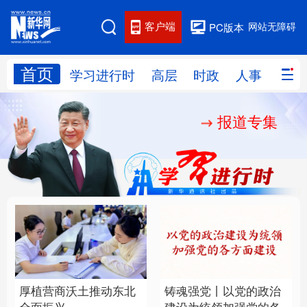
客户端
网站无障碍
PC版本
首页
网站地图
学习进行时
高层
时政
人事
国际
报道专集
学习进行时
高层
时政
人事
国际
财经
网评
港澳
台湾
思客智库
全球连线
教育
科技
科创
量子
体育
文化
书画
健康
军事
厚植营商沃土推动东北
铸魂强党丨以党的政治
访谈
视频
图片
政务