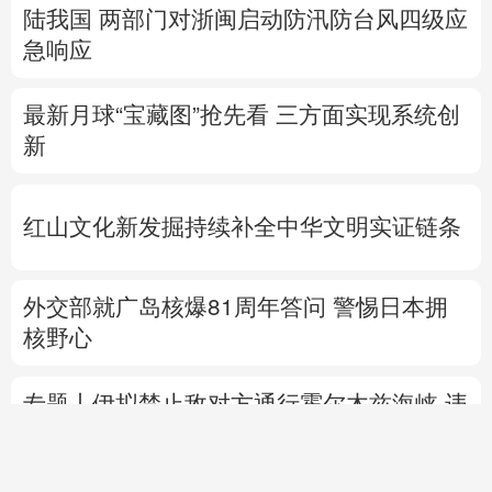
陆我国
两部门对浙闽启动防汛防台风四级应
急响应
最新月球“宝藏图”抢先看
三方面实现系统创
新
红山文化新发掘持续补全中华文明实证链条
外交部就广岛核爆81周年答问
警惕日本拥
核野心
专题丨
伊拟禁止敌对方通行霍尔木兹海峡 违
者重罚