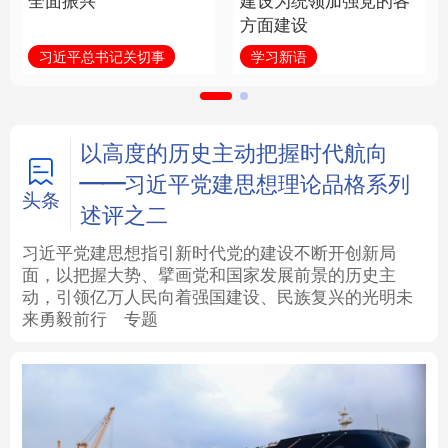
全面振兴
建设为统领加强党的各
方面建设
法律
中央文件
金融
汽车
习近平总书记关切事
学习新语
食品
人居
信息化
数字经济
学术中国
乡村振兴
银龄
溯源中国
以高度的历史主动把握时代航向
——习近平党建思想理论品格系列
城市
旅游
能源
会展
头条
述评之二
彩票
娱乐
时尚
悦读
习近平党建思想指引新时代党的建设不断开创新局
面，以把握大势、擘画党和国家发展前景的历史主
动，引领亿万人民向着强国建设、民族复兴的光明未
公益
一带一路
亚太网
上市公司
来勇毅前行
专题
文化产业
地方频道